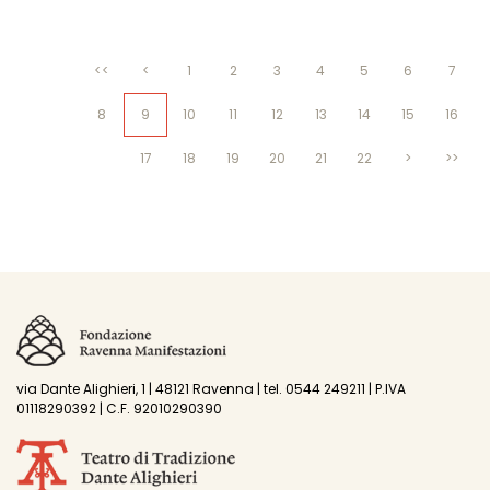
<<
<
1
2
3
4
5
6
7
8
9
10
11
12
13
14
15
16
17
18
19
20
21
22
>
>>
via Dante Alighieri, 1 | 48121 Ravenna | tel. 0544 249211 | P.IVA
01118290392 | C.F. 92010290390