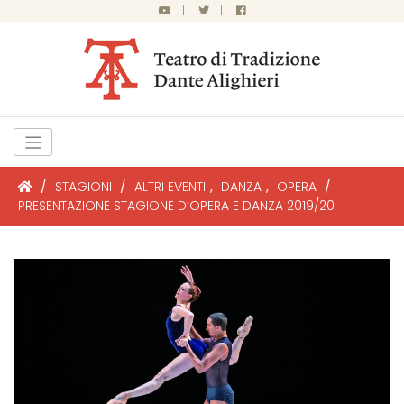
|
|
/
STAGIONI
/
ALTRI EVENTI
,
DANZA
,
OPERA
/
PRESENTAZIONE STAGIONE D’OPERA E DANZA 2019/20