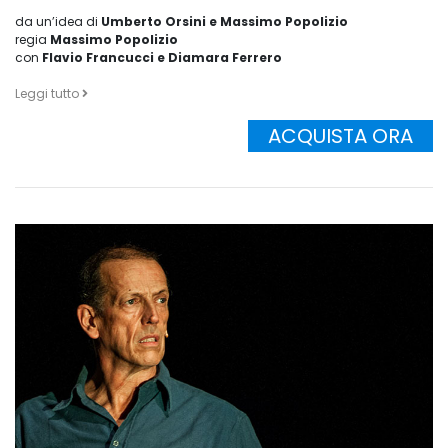
da un’idea di
Umberto Orsini e Massimo Popolizio
regia
Massimo Popolizio
con
Flavio Francucci e Diamara Ferrero
Leggi tutto
ACQUISTA ORA