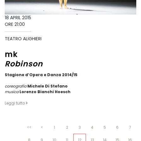
18 APRIL 2015
ORE 21:00
TEATRO ALIGHIERI
mk
Robinson
Stagione d’Opera e Danza 2014/15
coreografia
Michele Di Stefano
musica
Lorenzo Bianchi Hoesch
Leggi tutto
<<
<
1
2
3
4
5
6
7
8
9
10
11
12
13
14
15
16