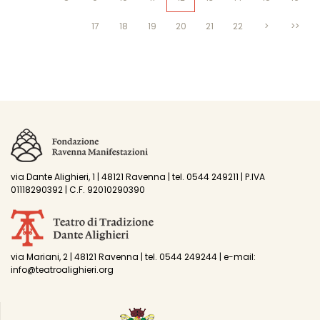
17
18
19
20
21
22
>
>>
via Dante Alighieri, 1 | 48121 Ravenna | tel. 0544 249211 | P.IVA
01118290392 | C.F. 92010290390
via Mariani, 2 | 48121 Ravenna | tel. 0544 249244 | e-mail:
info@teatroalighieri.org