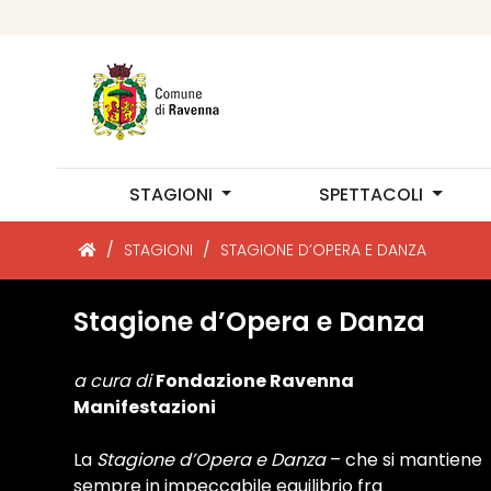
STAGIONI
SPETTACOLI
/
STAGIONI
/
STAGIONE D’OPERA E DANZA
Stagione d’Opera e Danza
a cura di
Fondazione Ravenna
Manifestazioni
La
Stagione d’Opera e Danza
– che si mantiene
sempre in impeccabile equilibrio fra