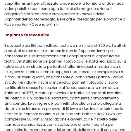
corpi illuminanti per attrezzatura scenica e la fornitura di due nuovi
video proiettori con tecnologia laser di ultima generazione. Il
progetto è stato realizzato previo parere favorevole della
Soprintendenza Archeologia, Belle arti e Paesaggio per le province di
Ravenna, Forlì-Cesena e Rimini.
Impianto fotovoltaico
È costituito da 156 pannelli con potenza nominale di 320 wp (watt di
picco), di colore rosso, in accordo con la Soprintendenza, per
consentire la sua integrazione con i coppi storici di copertura del
teatro. L’installazione dei pannelli fotovoltaici è stata realizzata sulla
falda sud con struttura portante di alluminio posta in aderenza al
tetto, senza interferire con i coppi, per una superficie complessiva di
circa 300 metri quadri, che consente di non vedere i pannelli dalla
strada. Per ridurre i rischi di incendio, i pannelli fotovoltaici sono
certificati in classe 1 di reazione al fuoco, secondo la normativa
italiana Uni 9177, mentre gli inverter e le batterie sono stati installati
all’interno di un locale del sottotetto, costituente compartimento
antincendio. Le stringhe dei pannelli fotovoltaici sono collegate a
due inverter trifase con potenza di 10 kw e a due inverter ibridi per la
ricarica in corrente continua di due pacchi batterie da 29 kwh, per
complessivi 58 kwh. L’installazione è avvenuta nel rispetto delle
normative di sicurezza, con installazione di una linea vita per
consentire la manutenzione dei pannelli, delle norme di prevenzione