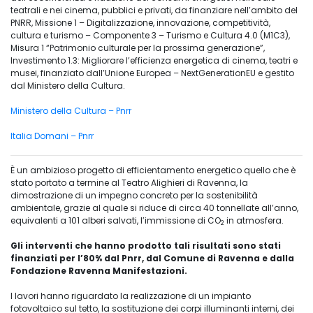
teatrali e nei cinema, pubblici e privati, da finanziare nell’ambito del
PNRR, Missione 1 – Digitalizzazione, innovazione, competitività,
cultura e turismo – Componente 3 – Turismo e Cultura 4.0 (M1C3),
Misura 1 “Patrimonio culturale per la prossima generazione”,
Investimento 1.3: Migliorare l’efficienza energetica di cinema, teatri e
musei, finanziato dall’Unione Europea – NextGenerationEU e gestito
dal Ministero della Cultura.
Ministero della Cultura – Pnrr
Italia Domani – Pnrr
È un ambizioso progetto di efficientamento energetico quello che è
stato portato a termine al Teatro Alighieri di Ravenna, la
dimostrazione di un impegno concreto per la sostenibilità
ambientale, grazie al quale si riduce di circa 40 tonnellate all’anno,
equivalenti a 101 alberi salvati, l’immissione di CO
in atmosfera.
2
Gli interventi che hanno prodotto tali risultati sono stati
finanziati per l’80% dal Pnrr, dal Comune di Ravenna e dalla
Fondazione Ravenna Manifestazioni.
I lavori hanno riguardato la realizzazione di un impianto
fotovoltaico sul tetto, la sostituzione dei corpi illuminanti interni, dei