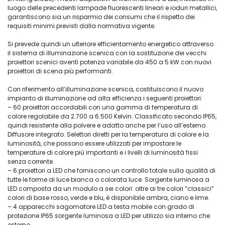
luogo delle precedenti lampade fluorescenti lineari e ioduri metallici,
garantiscono sia un risparmio dei consumi che il rispetto dei
requisiti minimi previsti dalla normativa vigente.
Si prevede quindi un ulteriore efficientamento energetico attraverso
il sistema di illuminazione scenica con la sostituzione dei vecchi
proiettori scenici aventi potenza variabile da 450 a 5 kW con nuovi
proiettori di scena più performanti.
Con riferimento all’illuminazione scenica, costituiscono il nuovo
impianto di illuminazione ad alta efficienza i seguenti proiettori:
– 60 proiettori accordabili con una gamma di temperatura di
colore regolabile da 2.700 a 6.500 Kelvin. Classificato secondo IP65,
quindi resistente alla polvere e adatto anche per l’uso all’esterno.
Diffusore integrato. Selettori diretti per la temperatura di colore e la
luminosità, che possono essere utilizzati per impostare le
temperature di colore più importanti e i livelli di luminosità fissi
senza corrente.
– 6 proiettori a LED che forniscono un controllo totale sulla qualità di
tutte le forme di luce bianca o colorata luce. Sorgente luminosa a
LED composta da un modulo a sei colori: oltre ai tre colori “classici”
colori di base rosso, verde e blu, è disponibile ambra, ciano e lime.
– 4 apparecchi sagomatore LED a testa mobile con grado di
protezione IP65 sorgente luminosa a LED per utilizzo sia interno che
esterno.