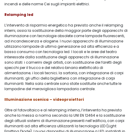
incendi e delle norme Cei sugli impianti elettrici.
Relamping led
L’intervento di risparmio energetico ha previsto anche il relamping
interni, ossia la sostituzione della maggior parte degli apparecchi di
illuminazione con tecnologie obsolete come lampade fluorescenti,
ad incandescenza e alogene. I nuovi apparecchi di illuminazione
utilizzano lampade di ultima generazione ad alta efficienza e a
basso consumo con tecnologia led. I locali e le aree del teatro
interessate dalla sostituzione degli apparecchi di illuminazione
sono stati: i camerini degli artisti, con sostituzione dei faretti degli
specchi per il trucco e del relativo binario elettrificato di
alimentazione; i locali tecnici; la sartoria, con integrazione di corpi
illuminanti; gli uffici della biglietteria con integrazione di corpi
illuminanti. Nella sala centrale sono state sostituite anche tutte le
lampadine del meraviglioso lampadario centrale.
Illuminazione scenica – videoproiettori
Oltre al fotovoltaico e al relamping interno, l’intervento ha previsto
anche la messa a norma secondo la UNI EN 12464 e la sostituzione
degli attuali sistemi di illuminazione presenti nell’edificio, con corpi
illuminanti ad alta efficienza utilizzanti la tecnologia LED (Light
Emitting Diode). I nuovi dispositivi di illuminazione a LED, installati in