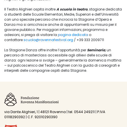
Il Teatro Alighieri ospita inoltre
A scuola in teatro
, stagione dedicata
a studenti delle Scuole Elementari, Medie, Superiori e dell’Università
con uno speciale percorso che incrocia la Stagione d’Opera e
Danza ma si arricchisce anche di appuntamenti su misura per il
giovane pubblico. Per maggiori informazioni, programma e
adesioni, si prega di visitare la
pagina dedicata
o
contattare
scuola@ravennafestival.org
/ +39 333 2009711
La Stagione Danza offre inoltre l’opportunità per
Seminaria
, un
percorso di masterclass accessibile agli allievi delle scuole di
danza: ogni lezione si svolge – generalmente la domenica mattina
– sul palcoscenico del Teatro Alighieri con la guida di coreografi e
interpreti delle compagnie ospiti della Stagione.
via Dante Alighieri, 1 | 48121 Ravenna | tel. 0544 249211 | P.IVA
01118290392 | C.F. 92010290390