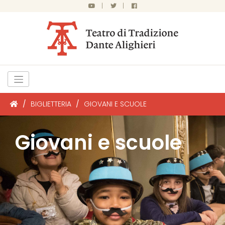
|
|
/
BIGLIETTERIA
/
GIOVANI E SCUOLE
Giovani e scuole