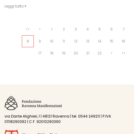
Leggi tutto
<<
<
1
2
3
4
5
6
7
8
9
10
11
12
13
14
15
16
17
18
19
20
21
22
>
>>
via Dante Alighieri, 1 | 48121 Ravenna | tel. 0544 249211 | P.IVA
01118290392 | C.F. 92010290390