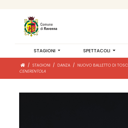
STAGIONI
SPETTACOLI
/
STAGIONI
/
DANZA
/
NUOVO BALLETTO DI TOS
CENERENTOLA