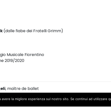
ek
(dalle fiabe dei Fratelli Grimm)
gio Musicale Fiorentino
ne
2019/2020
eli
, maître de ballet
a avere la migliore esperienza sul nostro sito. Se continui ad utilizzare 