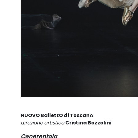
NUOVO BallettO di ToscanA
direzione artistica
Cristina Bozzolini
Cenerentola