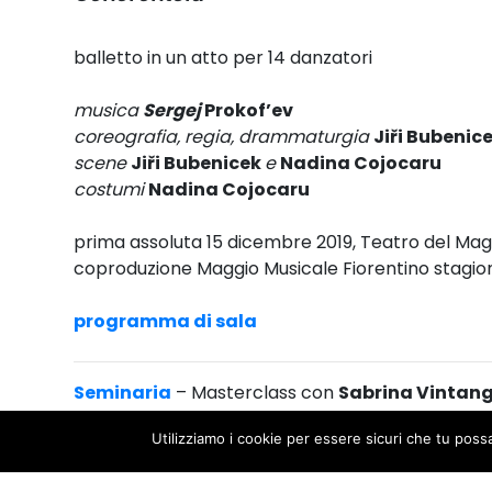
balletto in un atto per 14 danzatori
musica
Sergej
Prokof’ev
coreografia, regia, drammaturgia
Jiři Bubenic
scene
Jiři Bubenicek
e
Nadina Cojocaru
costumi
Nadina Cojocaru
prima assoluta 15 dicembre 2019, Teatro del Mag
coproduzione Maggio Musicale Fiorentino stagio
programma di sala
Seminaria
– Masterclass con
Sabrina Vintang
Domenica 16 febbraio 2020 ore 10-12.30
Utilizziamo i cookie per essere sicuri che tu poss