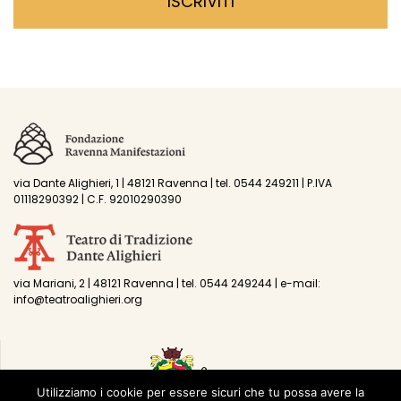
via Dante Alighieri, 1 | 48121 Ravenna | tel. 0544 249211 | P.IVA
01118290392 | C.F. 92010290390
via Mariani, 2 | 48121 Ravenna | tel. 0544 249244 | e-mail:
info@teatroalighieri.org
Utilizziamo i cookie per essere sicuri che tu possa avere la