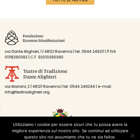
via Dante Alighieri, 1 | 48121 Ravenna | tel. 0544 249211 | P.IVA
01118290392 | C.F. 92010290390
via Mariani, 2 | 48121 Ravenna | tel. 0544 249244 | e-mail:
info@teatroalighieri.org
Utilizziamo i cookie per essere sicuri che tu possa avere la
migliore esperienza sul nostro sito. Se continui ad utilizzare
questo sito noi assumiamo che tu ne sia felice.