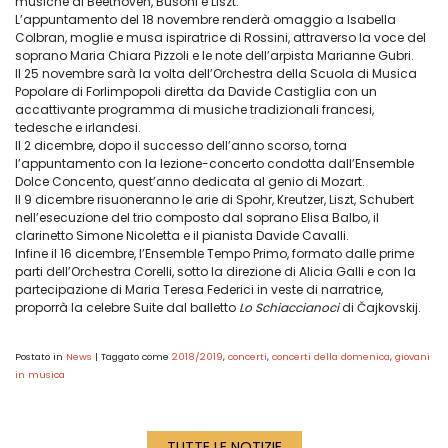
musiche di Beethoven, Busoni e Liszt.
L’appuntamento del 18 novembre renderà omaggio a Isabella
Colbran, moglie e musa ispiratrice di Rossini, attraverso la voce del
soprano Maria Chiara Pizzoli e le note dell’arpista Marianne Gubri.
Il 25 novembre sarà la volta dell’Orchestra della Scuola di Musica
Popolare di Forlimpopoli diretta da Davide Castiglia con un
accattivante programma di musiche tradizionali francesi,
tedesche e irlandesi.
Il 2 dicembre, dopo il successo dell’anno scorso, torna
l’appuntamento con la lezione-concerto condotta dall’Ensemble
Dolce Concento, quest’anno dedicata al genio di Mozart.
Il 9 dicembre risuoneranno le arie di Spohr, Kreutzer, Liszt, Schubert
nell’esecuzione del trio composto dal soprano Elisa Balbo, il
clarinetto Simone Nicoletta e il pianista Davide Cavalli.
Infine il 16 dicembre, l’Ensemble Tempo Primo, formato dalle prime
parti dell’Orchestra Corelli, sotto la direzione di Alicia Galli e con la
partecipazione di Maria Teresa Federici in veste di narratrice,
proporrà la celebre Suite dal balletto
Lo Schiaccianoci
di Čajkovskij.
Postato in
News
|
Taggato come
2018/2019
,
concerti
,
concerti della domenica
,
giovani
in musica
TUTTE LE NOTIZIE