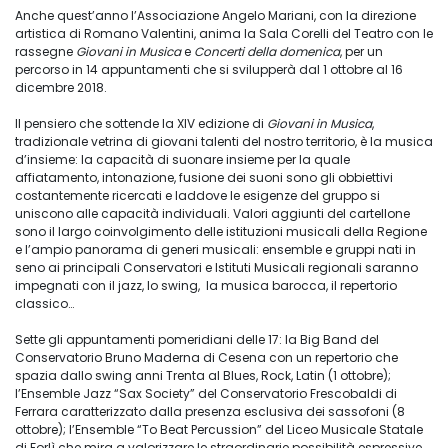
Anche quest’anno l’Associazione Angelo Mariani, con la direzione
artistica di Romano Valentini, anima la Sala Corelli del Teatro con le
rassegne
Giovani in Musica
e
Concerti della domenica
, per un
percorso in 14 appuntamenti che si svilupperà dal 1 ottobre al 16
dicembre 2018.
Il pensiero che sottende la XIV edizione di
Giovani in Musica
,
tradizionale vetrina di giovani talenti del nostro territorio, è la musica
d’insieme: la capacità di suonare insieme per la quale
affiatamento, intonazione, fusione dei suoni sono gli obbiettivi
costantemente ricercati e laddove le esigenze del gruppo si
uniscono alle capacità individuali. Valori aggiunti del cartellone
sono il largo coinvolgimento delle istituzioni musicali della Regione
e l’ampio panorama di generi musicali: ensemble e gruppi nati in
seno ai principali Conservatori e Istituti Musicali regionali saranno
impegnati con il jazz, lo swing, la musica barocca, il repertorio
classico…
Sette gli appuntamenti pomeridiani delle 17: la Big Band del
Conservatorio Bruno Maderna di Cesena con un repertorio che
spazia dallo swing anni Trenta al Blues, Rock, Latin (1 ottobre);
l’Ensemble Jazz “Sax Society” del Conservatorio Frescobaldi di
Ferrara caratterizzato dalla presenza esclusiva dei sassofoni (8
ottobre); l’Ensemble “To Beat Percussion” del Liceo Musicale Statale
di Forlì che mira a valorizzare le straordinarie possibilità espressive