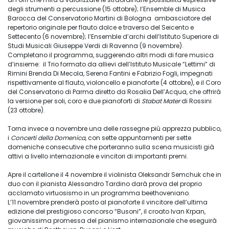
degli strumenti a percussione (15 ottobre); l’Ensemble di Musica
Barocca del Conservatorio Martini di Bologna ambasciatore del
repertorio originale per flauto dolce e traverso del Seicento e
Settecento (6 novembre); l’Ensemble d’archi dell’Istituto Superiore di
Studi Musicali Giuseppe Verdi di Ravenna (9 novembre).
Completano il programma, suggerendo altri modi di fare musica
d’insieme: il Trio formato da allievi dell’Istituto Musicale “Lettimi” di
Rimini Brenda Di Mecola, Serena Fantini e Fabrizio Fogli, impegnati
rispettivamente al flauto, violoncello e pianoforte (4 ottobre), e il Coro
del Conservatorio di Parma diretto da Rosalia Dell’Acqua, che offrirà
la versione per soli, coro e due pianoforti di
Stabat Mater
di Rossini
(23 ottobre).
Torna invece a novembre una delle rassegne più apprezza pubblico,
i
Concerti della Domenica
, con sette appuntamenti per sette
domeniche consecutive che porteranno sulla scena musicisti già
attivi a livello internazionale e vincitori di importanti premi.
Apre il cartellone il 4 novembre il violinista Oleksandr Semchuk che in
duo con il pianista Alessandro Tardino darà prova del proprio
acclamato virtuosismo in un programma beethoveniano.
L’11 novembre prenderà posto al pianoforte il vincitore dell’ultima
edizione del prestigioso concorso “Busoni”, il croato Ivan Krpan,
giovanissima promessa del pianismo internazionale che eseguirà