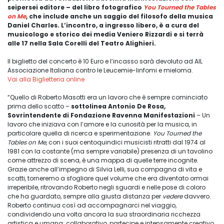
seipersei editore – del libro fotografico
You Tourned the Tables
on Me
, che include anche un saggio del filosofo della musica
Daniel Charles. L’incontro, a ingresso libero, è a cura del
musicologo e storico dei media Veniero Rizzardi e si terrà
alle 17 nella Sala Corelli del Teatro Alighieri.
Il biglietto del concerto è 10 Euro e l’incasso sarà devoluto ad AIL
Associazione Italiana contro le Leucemie-linfomi e mieloma.
Vai alla Biglietteria online
“Quello di Roberto Masotti era un lavoro che è sempre cominciato
prima dello scatto –
sottolinea Antonio De Rosa,
Sovrintendente di Fondazione Ravenna Manifestazioni
– Un
lavoro che iniziava con l’amore e la curiosità per la musica, in
particolare quella di ricerca e sperimentazione.
You Tourned the
Tables on Me
, con i suoi centoquindici musicisti ritratti dal 1974 al
1981 con la costante (ma sempre variabile) presenza di un tavolino
come attrezzo di scena, è una mappa di quelle terre incognite.
Grazie anche all’impegno di Silvia Lelli, sua compagna di vita e
scatti, torneremo a sfogliare quel volume che era diventato ormai
irreperibile, ritrovando Roberto negli sguardi e nelle pose di coloro
che ha guardato, sempre alla giusta distanza per
vedere
davvero.
Roberto continua così ad accompagnarci nel viaggio,
condividendo una volta ancora la sua straordinaria ricchezza
artistica e umana; collaborativo, partecipe e intensamente creativo