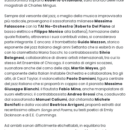
sassofonista soprano
Roberto Ottaviano
, sullo sfondo delle note
magistrali di Charles Mingus.
Sempre dal versante del jazz, o meglio della musica improvvisata
più radicale, provengono il sassofonista milanese
Massimo
Falascone
con la
TAI No-Orchestra
(
Roberto Del Piano
al
basso elettrico e
Filippo Monico
alla batteria), formazione della
quale Roberto, attraverso i suoi contributi video, si considerava
parte integrante. E ancora: il trombettista
Guido Mazzon
, storico
esponente del jazz italiano degli anni Settanta che si esibirà in duo
con la clarinettista Maria Sacchi; la contrabbassista
Silvia
Bolognesi
, collaboratrice di diversi artisti internazionali, tra cui lo
stesso Art Ensemble of Chicago; il cornista di origini scozzesi,
suonatore anche del corno delle alpi,
Martin Mayes
, già
componente della Italian Instabile Orchestra e collaboratore, tra gli
altri, di Cecil Taylor; il violoncellista
Paolo Damiani
, figura centrale
del jazz italiano che si proporrà in coppia con il pianista
Massimo
Giuseppe Bianchi
; il flautista
Fabio Mina
, anche manipolatore di
suoni elettronici; il contrabbassista
Andrea Grossi
che, coadiuvato
dal sassofonista
Manuel Caliumi
, dal chitarrista
Michele
Bonifati
e dalla vocalist
Beatrice Arrigoni
, proporrà estratti dal
recentissimo album
Songs and Poems
, su testi poetici di Emily
Dickinson e di E.E. Cummings.
Ad ambiti sonori difficilmente etichettabili, in equilibrio tra