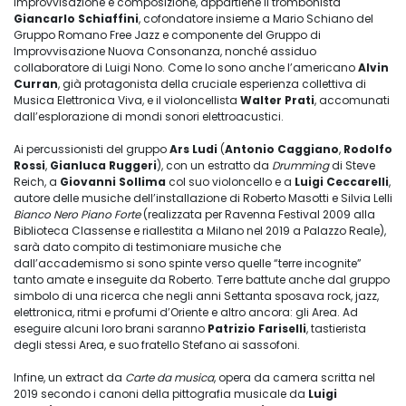
improvvisazione e composizione, appartiene il trombonista
Giancarlo Schiaffini
, cofondatore insieme a Mario Schiano del
Gruppo Romano Free Jazz e componente del Gruppo di
Improvvisazione Nuova Consonanza, nonché assiduo
collaboratore di Luigi Nono. Come lo sono anche l’americano
Alvin
Curran
, già protagonista della cruciale esperienza collettiva di
Musica Elettronica Viva, e il violoncellista
Walter Prati
, accomunati
dall’esplorazione di mondi sonori elettroacustici.
Ai percussionisti del gruppo
Ars Ludi
(
Antonio Caggiano
,
Rodolfo
Rossi
,
Gianluca Ruggeri
), con un estratto da
Drumming
di Steve
Reich, a
Giovanni Sollima
col suo violoncello e a
Luigi Ceccarelli
,
autore delle musiche dell’installazione di Roberto Masotti e Silvia Lelli
Bianco Nero Piano Forte
(realizzata per Ravenna Festival 2009 alla
Biblioteca Classense e riallestita a Milano nel 2019 a Palazzo Reale),
sarà dato compito di testimoniare musiche che
dall’accademismo si sono spinte verso quelle “terre incognite”
tanto amate e inseguite da Roberto. Terre battute anche dal gruppo
simbolo di una ricerca che negli anni Settanta sposava rock, jazz,
elettronica, ritmi e profumi d’Oriente e altro ancora: gli Area. Ad
eseguire alcuni loro brani saranno
Patrizio Fariselli
, tastierista
degli stessi Area, e suo fratello Stefano ai sassofoni.
Infine, un extract da
Carte da musica
, opera da camera scritta nel
2019 secondo i canoni della pittografia musicale da
Luigi