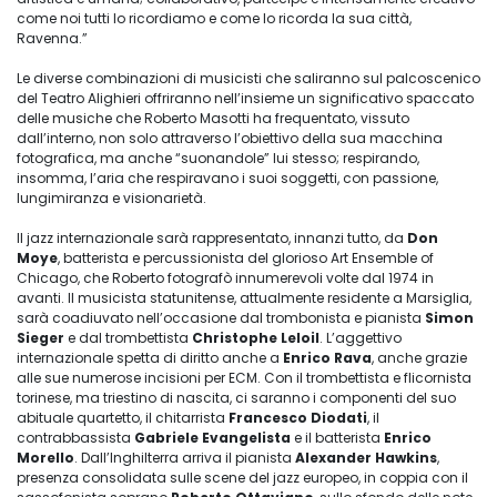
come noi tutti lo ricordiamo e come lo ricorda la sua città,
Ravenna.”
Le diverse combinazioni di musicisti che saliranno sul palcoscenico
del Teatro Alighieri offriranno nell’insieme un significativo spaccato
delle musiche che Roberto Masotti ha frequentato, vissuto
dall’interno, non solo attraverso l’obiettivo della sua macchina
fotografica, ma anche “suonandole” lui stesso; respirando,
insomma, l’aria che respiravano i suoi soggetti, con passione,
lungimiranza e visionarietà.
Il jazz internazionale sarà rappresentato, innanzi tutto, da
Don
Moye
, batterista e percussionista del glorioso Art Ensemble of
Chicago, che Roberto fotografò innumerevoli volte dal 1974 in
avanti. Il musicista statunitense, attualmente residente a Marsiglia,
sarà coadiuvato nell’occasione dal trombonista e pianista
Simon
Sieger
e dal trombettista
Christophe Leloil
. L’aggettivo
internazionale spetta di diritto anche a
Enrico Rava
, anche grazie
alle sue numerose incisioni per ECM. Con il trombettista e flicornista
torinese, ma triestino di nascita, ci saranno i componenti del suo
abituale quartetto, il chitarrista
Francesco Diodati
, il
contrabbassista
Gabriele Evangelista
e il batterista
Enrico
Morello
. Dall’Inghilterra arriva il pianista
Alexander Hawkins
,
presenza consolidata sulle scene del jazz europeo, in coppia con il