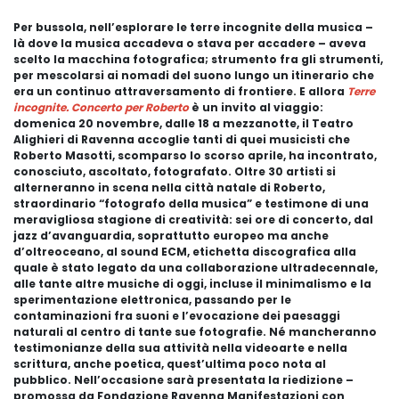
Per bussola, nell’esplorare le terre incognite della musica –
là dove la musica accadeva o stava per accadere – aveva
scelto la macchina fotografica; strumento fra gli strumenti,
per mescolarsi ai nomadi del suono lungo un itinerario che
era un continuo attraversamento di frontiere. E allora
Terre
incognite. Concerto per Roberto
è un invito al viaggio:
domenica 20 novembre, dalle 18 a mezzanotte, il Teatro
Alighieri di Ravenna accoglie tanti di quei musicisti che
Roberto Masotti, scomparso lo scorso aprile, ha incontrato,
conosciuto, ascoltato, fotografato.
Oltre 30 artisti si
alterneranno in scena nella città natale di Roberto,
straordinario “fotografo della musica” e testimone di una
meravigliosa stagione di creatività: sei ore di concerto, dal
jazz d’avanguardia, soprattutto europeo ma anche
d’oltreoceano, al sound ECM, etichetta discografica alla
quale è stato legato da una collaborazione ultradecennale,
alle tante altre musiche di oggi, incluse il minimalismo e la
sperimentazione elettronica, passando per le
contaminazioni fra suoni e l’evocazione dei paesaggi
naturali al centro di tante sue fotografie. Né mancheranno
testimonianze della sua attività nella videoarte e nella
scrittura, anche poetica, quest’ultima poco nota al
pubblico. Nell’occasione sarà presentata la riedizione –
promossa da Fondazione Ravenna Manifestazioni con