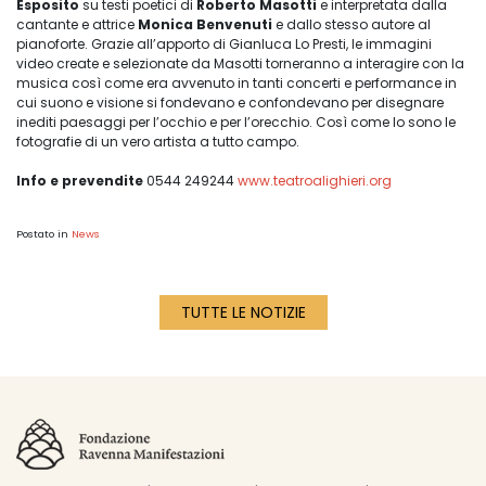
Esposito
su testi poetici di
Roberto Masotti
e interpretata dalla
cantante e attrice
Monica Benvenuti
e dallo stesso autore al
pianoforte. Grazie all’apporto di Gianluca Lo Presti, le immagini
video create e selezionate da Masotti torneranno a interagire con la
musica così come era avvenuto in tanti concerti e performance in
cui suono e visione si fondevano e confondevano per disegnare
inediti paesaggi per l’occhio e per l’orecchio. Così come lo sono le
fotografie di un vero artista a tutto campo.
Info e prevendite
0544 249244
www.teatroalighieri.org
Postato in
News
TUTTE LE NOTIZIE