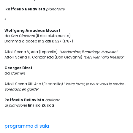
Raffaello Bellavista
pianoforte
*
Wolfgang Amadeus Mozart
da
Don Giovanni
(Il dissoluto punito)
Dramma giocoso in 2 atti K 527 (1787)
Atto I Scena V, Aria (Leporello)
“Madamina, il catalogo
é
questo”
Atto II Scena III, Canzonetta (Don Giovanni)
“Deh, vieni alla finestra”
Georges Bizet
da
Carmen
Atto II Scena XIII, Aria (Escamillo) “
Votre toast, je peux vous le rendre…
Toreador, en garde”
Raffaello Bellavista
baritono
al pianoforte
Enrico Zucca
programma di sala