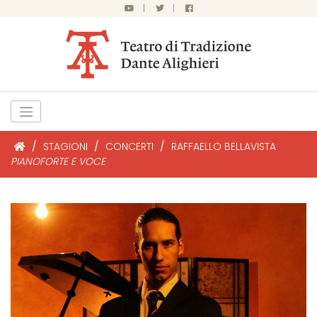
|
|
/
STAGIONI
/
CONCERTI
/
RAFFAELLO BELLAVISTA
PIANOFORTE E VOCE