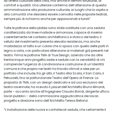
all’offerta culturale della città, ma anche in termini strutturali, di
comfort e qualità. Una ulteriore conferma dell’attenzione di questa
amministrazione alla produzione culturale, ai luoghi che la ospita e
alla comunità che desidera essere coinvolta nelle proposte teatrali,
sempre più di richiamo anche per appassionati e turisti”.
Tutte le poltrone della platea sono state sostituite con una seduta
caratterizzata da linee morbide e armoniose, capace di inserirsi
coerentemente nel contesto architettonico e storico del teatro; il
velluto del rivestimento presenta elevata resistenza, ma anche
morbidezza al tatto e un colore che si sposa con quello delle parti in
legno a vista, con particolare attenzione ai materiali già presenti nel
teatro. Firma le poltrone TMA di True Design, azienda che da oltre
trentacinque anni progetta sedie e sedute con la sensibilità di chi
comprende l’urgenza di condivisione e costruzione di un’identità
comune e che proprio nei teatri ha trovato stimoli e idee per un
portfolio che include, fra gli altri, il Teatro Alla Scala, il San Carlo, il
Petruzzelli, fino al polifunzionale Teatro dell’Opera di Firenze. La
proposta di TMA, con un design dedicato e ad uso esclusivo del
teatro ravennate, ha ricevuto il
placet
dell’Architetto Bruno Minardi,
parte – accanto anche all’Ingegnere Claudio Bondi, dirigente ufficio
lavori pubblici – della commissione aggiudicatrice dei lavori;
progetto e direzione sono dell’Architetto Teresa Bellonzi.
“L’installazione delle nuove e confortevoli sedute, che certamente il