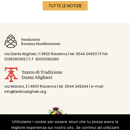
TUTTE LE NOTIZIE
via Dante Alighieri, 1 | 48121 Ravenna | tel. 0544 249211 | P.IVA
01118290392 | C.F. 92010290390
via Mariani, 2 | 48121 Ravenna | tel. 0544 249244 | e-mail:
info@teatroalighieri.org
Utilizziamo i cookie per essere sicuri che tu possa avere la
migliore esperienza sul nostro sito. Se continui ad utilizzare