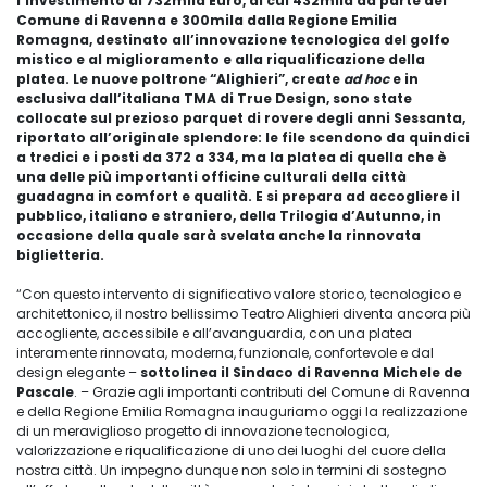
l’investimento di 732mila Euro, di cui 432mila da parte del
Comune di Ravenna e 300mila dalla Regione Emilia
Romagna, destinato all’innovazione tecnologica del golfo
mistico e al miglioramento e alla riqualificazione della
platea. Le nuove poltrone “Alighieri”, create
ad hoc
e in
esclusiva dall’italiana TMA di True Design, sono state
collocate sul prezioso parquet di rovere degli anni Sessanta,
riportato all’originale splendore: le file scendono da quindici
a tredici e i posti da 372 a 334, ma la platea di quella che è
una delle più importanti officine culturali della città
guadagna in comfort e qualità. E si prepara ad accogliere il
pubblico, italiano e straniero, della Trilogia d’Autunno, in
occasione della quale sarà svelata anche la rinnovata
biglietteria.
“Con questo intervento di significativo valore storico, tecnologico e
architettonico, il nostro bellissimo Teatro Alighieri diventa ancora più
accogliente, accessibile e all’avanguardia, con una platea
interamente rinnovata, moderna, funzionale, confortevole e dal
design elegante –
sottolinea il Sindaco di Ravenna Michele de
Pascale
. – Grazie agli importanti contributi del Comune di Ravenna
e della Regione Emilia Romagna inauguriamo oggi la realizzazione
di un meraviglioso progetto di innovazione tecnologica,
valorizzazione e riqualificazione di uno dei luoghi del cuore della
nostra città. Un impegno dunque non solo in termini di sostegno