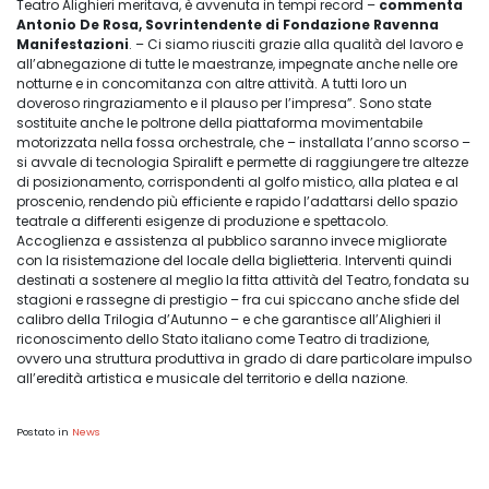
Teatro Alighieri meritava, è avvenuta in tempi record –
commenta
Antonio De Rosa, Sovrintendente di Fondazione Ravenna
Manifestazioni
. – Ci siamo riusciti grazie alla qualità del lavoro e
all’abnegazione di tutte le maestranze, impegnate anche nelle ore
notturne e in concomitanza con altre attività. A tutti loro un
doveroso ringraziamento e il plauso per l’impresa”. Sono state
sostituite anche le poltrone della piattaforma movimentabile
motorizzata nella fossa orchestrale, che – installata l’anno scorso –
si avvale di tecnologia Spiralift e permette di raggiungere tre altezze
di posizionamento, corrispondenti al golfo mistico, alla platea e al
proscenio, rendendo più efficiente e rapido l’adattarsi dello spazio
teatrale a differenti esigenze di produzione e spettacolo.
Accoglienza e assistenza al pubblico saranno invece migliorate
con la risistemazione del locale della biglietteria. Interventi quindi
destinati a sostenere al meglio la fitta attività del Teatro, fondata su
stagioni e rassegne di prestigio – fra cui spiccano anche sfide del
calibro della Trilogia d’Autunno – e che garantisce all’Alighieri il
riconoscimento dello Stato italiano come Teatro di tradizione,
ovvero una struttura produttiva in grado di dare particolare impulso
all’eredità artistica e musicale del territorio e della nazione.
Postato in
News