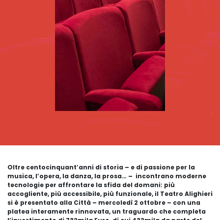
Oltre centocinquant’anni di storia – e di passione per la
musica, l’opera, la danza, la prosa… – incontrano moderne
tecnologie per affrontare la sfida del domani: più
accogliente, più accessibile, più funzionale, il Teatro Alighieri
si è presentato alla Città – mercoledì 2 ottobre – con una
platea interamente rinnovata, un traguardo che completa