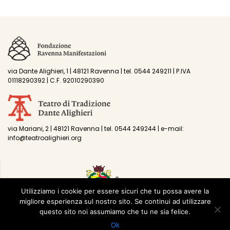
via Dante Alighieri, 1 | 48121 Ravenna | tel. 0544 249211 | P.IVA
01118290392 | C.F. 92010290390
via Mariani, 2 | 48121 Ravenna | tel. 0544 249244 | e-mail:
info@teatroalighieri.org
Utilizziamo i cookie per essere sicuri che tu possa avere la
migliore esperienza sul nostro sito. Se continui ad utilizzare
questo sito noi assumiamo che tu ne sia felice.
Ok