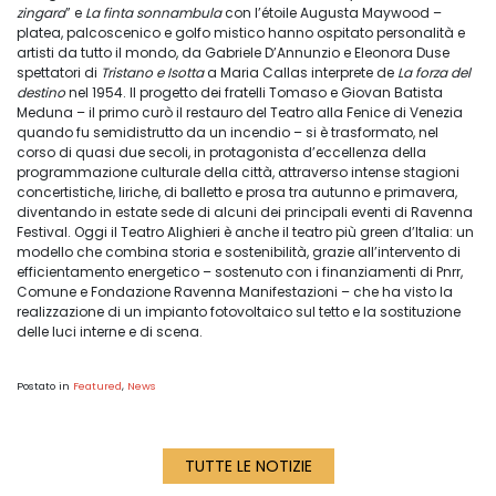
zingara
” e
La finta sonnambula
con l’étoile Augusta Maywood –
platea, palcoscenico e golfo mistico hanno ospitato personalità e
artisti da tutto il mondo, da Gabriele D’Annunzio e Eleonora Duse
spettatori di
Tristano e Isotta
a Maria Callas interprete de
La forza del
destino
nel 1954. Il progetto dei fratelli Tomaso e Giovan Batista
Meduna – il primo curò il restauro del Teatro alla Fenice di Venezia
quando fu semidistrutto da un incendio – si è trasformato, nel
corso di quasi due secoli, in protagonista d’eccellenza della
programmazione culturale della città, attraverso intense stagioni
concertistiche, liriche, di balletto e prosa tra autunno e primavera,
diventando in estate sede di alcuni dei principali eventi di Ravenna
Festival. Oggi il Teatro Alighieri è anche il teatro più green d’Italia: un
modello che combina storia e sostenibilità, grazie all’intervento di
efficientamento energetico – sostenuto con i finanziamenti di Pnrr,
Comune e Fondazione Ravenna Manifestazioni – che ha visto la
realizzazione di un impianto fotovoltaico sul tetto e la sostituzione
delle luci interne e di scena.
Postato in
Featured
,
News
TUTTE LE NOTIZIE