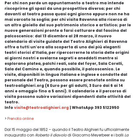
Per chi non perde un appuntamento a teatro ma intende
riscoprirne gli spazi da una prospettiva diversa; per chi
davanti al teatro passa quasi ogni giorno eppure non ne ha
mai varcato la soglia; per chi visita Ravenna alla ricerca di
un altro gioiello del suo patrimonio storico e artistico; per le
nuove generazioni pronte a farsi catturare dal fascino del
palcoscenico: dal 13 dicembre al 28 marzo, il nuovo
calendario di visite guidate del Teatro Alighieri di Ravenna
offre a tutti un’ora alla scoperta di uno dei più eleganti
teatri storici d’Italia, per ripercorrerne la storia delle origini
ai giorni nostri e svelarne segreti e aneddoti mentre si
esplorano platea, palchi reali, sala del foyer, Sala Corelli,
Sala del Camino e, quando possibile, il palcoscenico. Le
visite, disponibili in lingua italiana e inglese e condotte dal
personale del Teatro, possono essere prenotate online su
teatroalighieri.org (6 Euro per gli adulti, 3 Euro dai 6 ai 14
anni e omaggio fino a 5 anni). Il calendario e il percorso di
visita possono subire variazioni dipendenti dalle attività del
teatro.
Info
visite@teatroalighieri.org
| WhatsApp 393 5122950
>
Prenota online
Dal 15 maggio del 1852 – quando il Teatro Alighieri fu ufficialmente
inaugurato con
Roberto il diavolo
di Giacomo Meyerbeer e i balli
La