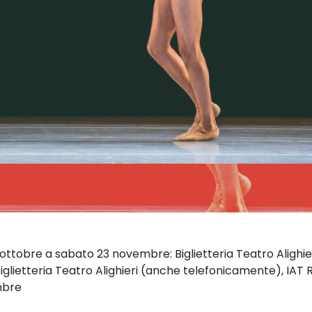
 ottobre a sabato 23 novembre: Biglietteria Teatro Alighi
glietteria Teatro Alighieri (anche telefonicamente), IAT 
mbre