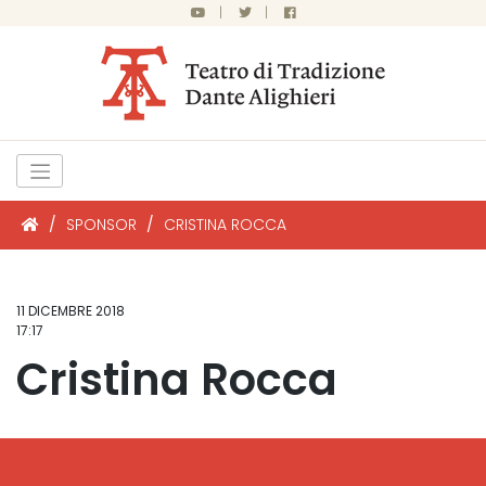
|
|
/
SPONSOR
/
CRISTINA ROCCA
11 DICEMBRE 2018
17:17
Cristina Rocca