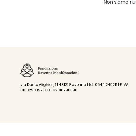
Non siamo riu
via Dante Alighieri, 1 | 48121 Ravenna | tel. 0544 249211 | P.IVA
01118290392 | C.F. 92010290390