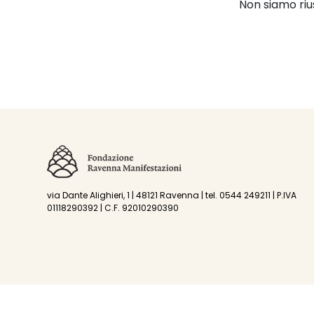
Non siamo riu
via Dante Alighieri, 1 | 48121 Ravenna | tel. 0544 249211 | P.IVA
01118290392 | C.F. 92010290390