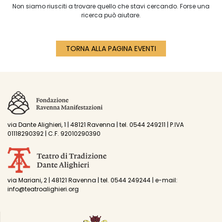
Non siamo riusciti a trovare quello che stavi cercando. Forse una
ricerca può aiutare.
TORNA ALLA PAGINA EVENTI
via Dante Alighieri, 1 | 48121 Ravenna | tel. 0544 249211 | P.IVA
01118290392 | C.F. 92010290390
via Mariani, 2 | 48121 Ravenna | tel. 0544 249244 | e-mail:
info@teatroalighieri.org