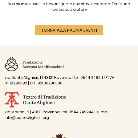
Non siamo riusciti a trovare quello che stavi cercando. Forse una
ricerca può aiutare.
TORNA ALLA PAGINA EVENTI
via Dante Alighieri, 1 | 48121 Ravenna | tel. 0544 249211 | P.IVA
01118290392 | C.F. 92010290390
via Mariani, 2 | 48121 Ravenna | tel. 0544 249244 | e-mail:
info@teatroalighieri.org