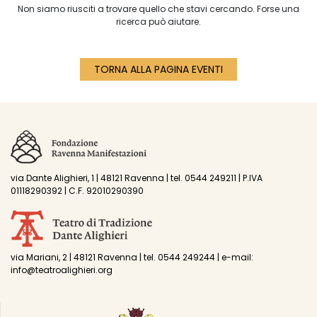
Non siamo riusciti a trovare quello che stavi cercando. Forse una
ricerca può aiutare.
TORNA ALLA PAGINA EVENTI
via Dante Alighieri, 1 | 48121 Ravenna | tel. 0544 249211 | P.IVA
01118290392 | C.F. 92010290390
via Mariani, 2 | 48121 Ravenna | tel. 0544 249244 | e-mail:
info@teatroalighieri.org