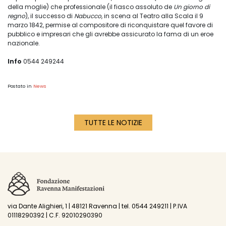
della moglie) che professionale (il fiasco assoluto de
Un giorno di
regno
), il successo di
Nabucco
, in scena al Teatro alla Scala il 9
marzo 1842, permise al compositore di riconquistare quel favore di
pubblico e impresari che gli avrebbe assicurato la fama di un eroe
nazionale.
Info
0544 249244
Postato in
News
TUTTE LE NOTIZIE
via Dante Alighieri, 1 | 48121 Ravenna | tel. 0544 249211 | P.IVA
01118290392 | C.F. 92010290390