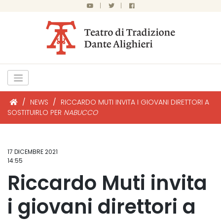
|
|
/
NEWS
/
RICCARDO MUTI INVITA I GIOVANI DIRETTORI A
SOSTITUIRLO PER
NABUCCO
17 DICEMBRE 2021
14:55
Riccardo Muti invita
i giovani direttori a