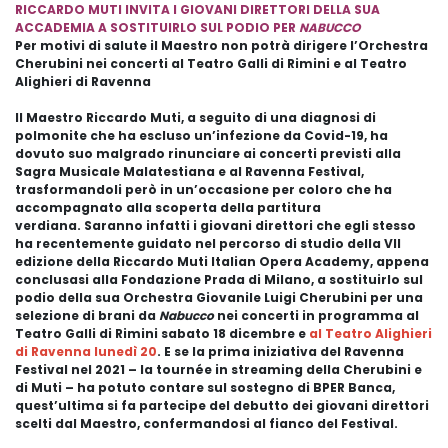
RICCARDO MUTI INVITA I GIOVANI DIRETTORI DELLA SUA
ACCADEMIA A SOSTITUIRLO SUL PODIO PER
NABUCCO
Per motivi di salute il Maestro non potrà dirigere l’Orchestra
Cherubini nei concerti al Teatro Galli di Rimini e al Teatro
Alighieri di Ravenna
Il Maestro Riccardo Muti, a seguito di una diagnosi di
polmonite che ha escluso un’infezione da Covid-19, ha
dovuto suo malgrado rinunciare ai concerti previsti alla
Sagra Musicale Malatestiana e al Ravenna Festival,
trasformandoli però in un’occasione per coloro che ha
accompagnato alla scoperta della partitura
verdiana. Saranno infatti i giovani direttori che egli stesso
ha recentemente guidato nel percorso di studio della VII
edizione della Riccardo Muti Italian Opera Academy, appena
conclusasi alla Fondazione Prada di Milano, a sostituirlo sul
podio della sua Orchestra Giovanile Luigi Cherubini per una
selezione di brani da
Nabucco
nei concerti in programma al
Teatro Galli di Rimini sabato 18 dicembre e
al Teatro Alighieri
di Ravenna lunedì 20
. E se la prima iniziativa del Ravenna
Festival nel 2021 – la tournée in streaming della Cherubini e
di Muti – ha potuto contare sul sostegno di BPER Banca,
quest’ultima si fa partecipe del debutto dei giovani direttori
scelti dal Maestro, confermandosi al fianco del Festival.