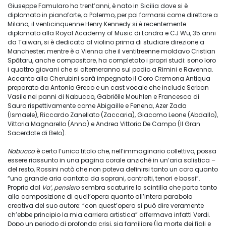
Giuseppe Famularo ha trent’anni, è nato in Sicilia dove si è
diplomato in pianoforte, a Palermo, per poi formarsi come direttore a
Milano; il venticinquenne Henry Kennedy si è recentemente
diplomato alla Royal Academy of Music di Londra e CJ Wu, 35 anni
da Taiwan, si è dedicata al violino prima di studiare direzione a
Manchester; mentre è a Vienna che il ventitreenne moldavo Cristian
Spătaru, anche compositore, ha completato i propri studi: sono loro
i quattro giovani che si alterneranno sul podio a Rimini e Ravenna.
Accanto alla Cherubini sarà impegnato il Coro Cremona Antiqua
preparato da Antonio Greco e un cast vocale che include Serban
Vasile nei panni di Nabucco, Gabriëlle Mouhlen e Francesca di
Sauro rispettivamente come Abigaille e Fenena, Azer Zada
(Ismaele), Riccardo Zanellato (Zaccaria), Giacomo Leone (Abdallo),
Vittoria Magnarello (Anna) e Andrea Vittorio De Campo (Il Gran
Sacerdote di Belo).
Nabucco
è certo l’unico titolo che, nell’immaginario collettivo, possa
essere riassunto in una pagina corale anziché in un’aria solistica –
del resto, Rossini notò che non poteva definirsi tanto un coro quanto
“una grande aria cantata da soprani, contralti, tenori e bassi”.
Proprio dal
Va’, pensiero
sembra scaturire la scintilla che porta tanto
alla composizione di quell’opera quanto all’intera parabola
creativa del suo autore: “con quest’opera si può dire veramente
ch’ebbe principio la mia carriera artistica” affermava infatti Verdi.
Dopo un periodo di profonda crisi, sia familiare (la morte dei figli e