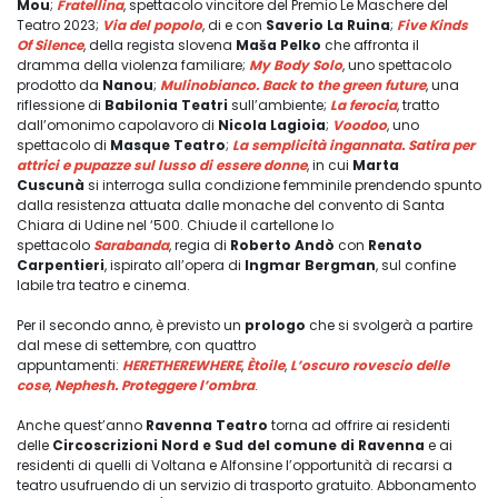
Mou
;
Fratellina
, spettacolo vincitore del Premio Le Maschere del
Teatro 2023;
Via del popolo
, di e con
Saverio La Ruina
;
Five Kinds
Of Silence
, della regista slovena
Maša Pelko
che affronta il
dramma della violenza familiare;
My Body Solo
, uno spettacolo
prodotto da
Nanou
;
Mulinobianco. Back to the green future
, una
riflessione di
Babilonia Teatri
sull’ambiente;
La ferocia
, tratto
dall’omonimo capolavoro di
Nicola Lagioia
;
Voodoo
, uno
spettacolo di
Masque Teatro
;
La semplicità ingannata. Satira per
attrici e pupazze sul lusso di essere donne
, in cui
Marta
Cuscunà
si interroga sulla condizione femminile prendendo spunto
dalla resistenza attuata dalle monache del convento di Santa
Chiara di Udine nel ‘500. Chiude il cartellone lo
spettacolo
Sarabanda
, regia di
Roberto Andò
con
Renato
Carpentieri
, ispirato all’opera di
Ingmar Bergman
, sul confine
labile tra teatro e cinema.
Per il secondo anno, è previsto un
prologo
che si svolgerà a partire
dal mese di settembre, con quattro
appuntamenti:
HERETHEREWHERE
,
Ètoile
,
L’oscuro rovescio delle
cose
,
Nephesh. Proteggere l’ombra
.
Anche quest’anno
Ravenna Teatro
torna ad offrire ai residenti
delle
Circoscrizioni Nord e Sud del comune di Ravenna
e ai
residenti di quelli di Voltana e Alfonsine l’opportunità di recarsi a
teatro usufruendo di un servizio di trasporto gratuito. Abbonamento