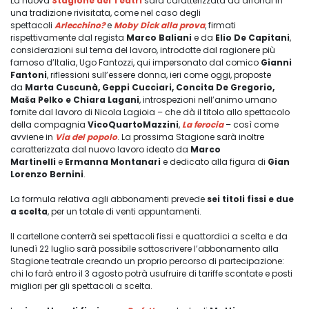
La nuova
Stagione dei Teatri
sarà caratterizzata da affondi in
una tradizione rivisitata, come nel caso degli
spettacoli
Arlecchino?
e
Moby Dick alla prova
, firmati
rispettivamente dal regista
Marco Baliani
e da
Elio De Capitani
,
considerazioni sul tema del lavoro, introdotte dal ragionere più
famoso d’Italia, Ugo Fantozzi, qui impersonato dal comico
Gianni
Fantoni
, riflessioni sull’essere donna, ieri come oggi, proposte
da
Marta Cuscunà, Geppi Cucciari, Concita De Gregorio,
Maša Pelko e Chiara Lagani
, introspezioni nell’animo umano
fornite dal lavoro di Nicola Lagioia – che dà il titolo allo spettacolo
della compagnia
VicoQuartoMazzini
,
La ferocia
– così come
avviene in
Via del popolo
. La prossima Stagione sarà inoltre
caratterizzata dal nuovo lavoro ideato da
Marco
Martinelli
e
Ermanna Montanari
e dedicato alla figura di
Gian
Lorenzo Bernini
.
La formula relativa agli abbonamenti prevede
sei titoli fissi e due
a scelta
, per un totale di venti appuntamenti.
Il cartellone conterrà sei spettacoli fissi e quattordici a scelta e da
lunedì 22 luglio sarà possibile sottoscrivere l’abbonamento alla
Stagione teatrale creando un proprio percorso di partecipazione:
chi lo farà entro il 3 agosto potrà usufruire di tariffe scontate e posti
migliori per gli spettacoli a scelta.