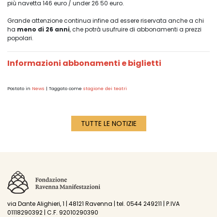
più navetta 146 euro / under 26 50 euro.
Grande attenzione continua infine ad essere riservata anche a chi
ha
meno di 26 anni
, che potrà usufruire di abbonamenti a prezzi
popolari.
Informazioni abbonamenti e biglietti
Postato in
News
|
Taggato come
stagione dei teatri
TUTTE LE NOTIZIE
via Dante Alighieri, 1 | 48121 Ravenna | tel. 0544 249211 | P.IVA
01118290392 | C.F. 92010290390