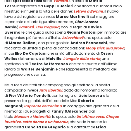
I
sei spettacoli fissi
sono:
Perfetta
, un testo di
Mattia
Torre
interpretato da
Geppi Cucciari
che ricorda quanto il ciclo
mestruale influenzi la vita delle donne;
Lettere a Bernini
, il nuovo
lavoro del regista ravennate
Marco Martinelli
sul maggiore
esponente dell’arte figurativa barocca,
Gian Lorenzo
Bernini
;
Fantozz
i
. Una tragedia
, con la regia di
Davide
Livermore
che guida sulla scena
Gianni Fantoni
per immortalare
il ragioniere più famoso d’Italia;
Arlecchino?
uno spettacolo
di
Marco Baliani
, con protagonista
Andrea Pennacchi
, che
racconta di un’Italia piena di contraddizioni;
Moby Dick
alla prova
,
in cui
Elio De Capitani
che si rifà all’adattamento di
Orson
Welles
del romanzo di
Melville
;
L’angelo della storia
, uno
spettacolo di
Teatro Sotterraneo
che trae spunto dall’ultimo
lavoro di
Walter Benjamin
e che rappresenta la metafora del
progresso che avanza.
Nella rosa dei titoli che compongono gli spettacoli a scelta
compaiono invece
Altri libertini
,
tratto dall’omonimo romanzo
di
Pier Vittorio Tondelli
, con la regia di
Licia Lanera
e la
presenza, tra gli altri, dell’attore delle Albe
Roberto
Magnani
;
Impronte dell’anima
, in omaggio alla giornata della
memoria; i due progetti di
Fanny &Alexander
dal
titolo
Manson
e
Maternità
; lo spettacolo
Un’ultima cosa. Cinque
invettive, sette donne e un funerale
, che vede in scena la
giornalista
Concita De Gregorio
e la cantautrice
Erica