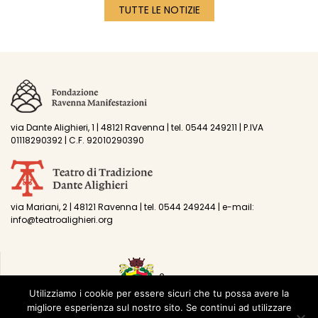
TUTTE LE NOTIZIE
via Dante Alighieri, 1 | 48121 Ravenna | tel. 0544 249211 | P.IVA
01118290392 | C.F. 92010290390
via Mariani, 2 | 48121 Ravenna | tel. 0544 249244 | e-mail:
info@teatroalighieri.org
Utilizziamo i cookie per essere sicuri che tu possa avere la
migliore esperienza sul nostro sito. Se continui ad utilizzare