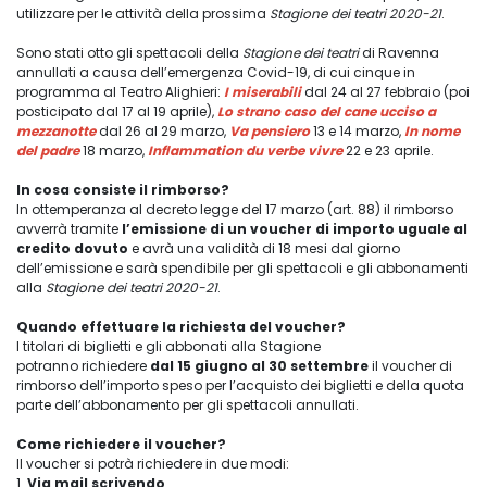
utilizzare per le attività della prossima
Stagione dei teatri 2020-21
.
Sono stati otto gli spettacoli della
Stagione dei teatri
di Ravenna
annullati a causa dell’emergenza Covid-19, di cui cinque in
programma al Teatro Alighieri:
I miserabili
dal 24 al 27 febbraio (poi
posticipato dal 17 al 19 aprile),
Lo strano caso del cane ucciso a
mezzanotte
dal 26 al 29 marzo,
Va pensiero
13 e 14 marzo,
In nome
del padre
18 marzo,
Inflammation du verbe vivre
22 e 23 aprile.
In cosa consiste il rimborso?
In ottemperanza al decreto legge del 17 marzo (art. 88) il rimborso
avverrà tramite
l’emissione di un voucher di importo uguale al
credito dovuto
e avrà una validità di 18 mesi dal giorno
dell’emissione e sarà spendibile per gli spettacoli e gli abbonamenti
alla
Stagione dei teatri 2020-21
.
Quando effettuare la richiesta del voucher?
I titolari di biglietti e gli abbonati alla Stagione
potranno richiedere
dal 15 giugno al 30 settembre
il voucher di
rimborso dell’importo speso per l’acquisto dei biglietti e della quota
parte dell’abbonamento per gli spettacoli annullati.
Come richiedere il voucher?
Il voucher si potrà richiedere in due modi:
1.
Via mail scrivendo