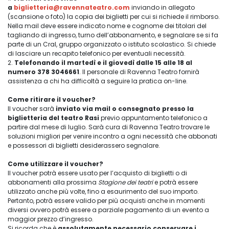
a
biglietteria@ravennateatro.com
inviando in allegato
(scansione o foto) la copia dei biglietti per cui si richiede il rimborso.
Nella mail deve essere indicato nome e cognome dei titolari del
tagliando di ingresso, turno dell’abbonamento, e segnalare se si fa
parte di un Cral, gruppo organizzato o istituto scolastico. Si chiede
di lasciare un recapito telefonico per eventuali necessità.
2.
Telefonando il martedì e il giovedì dalle 15 alle 18 al
numero 378 3046661
. Il personale di Ravenna Teatro fornirà
assistenza a chi ha difficoltà a seguire la pratica on-line.
Come ritirare il voucher?
Il voucher sarà
inviato via mail o consegnato presso la
biglietteria del teatro Rasi
previo appuntamento telefonico a
partire dal mese di luglio. Sarà cura di Ravenna Teatro trovare le
soluzioni migliori per venire incontro a ogni necessità che abbonati
e possessori di biglietti desiderassero segnalare.
Come utilizzare il voucher?
Il voucher potrà essere usato per l’acquisto di biglietti o di
abbonamenti alla prossima
Stagione dei teatri
e potrà essere
utilizzato anche più volte, fino a esaurimento del suo importo.
Pertanto, potrà essere valido per più acquisti anche in momenti
diversi ovvero potrà essere a parziale pagamento di un evento a
maggior prezzo d’ingresso.
Si ricorda che è
assolutamente necessario conservare i