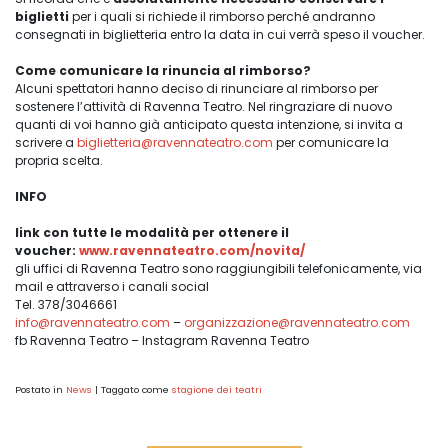
biglietti
per i quali si richiede il rimborso perché andranno
consegnati in biglietteria entro la data in cui verrà speso il voucher.
Come comunicare la rinuncia al rimborso?
Alcuni spettatori hanno deciso di rinunciare al rimborso per
sostenere l’attività di Ravenna Teatro. Nel ringraziare di nuovo
quanti di voi hanno già anticipato questa intenzione, si invita a
scrivere a
biglietteria@ravennateatro.com
per comunicare la
propria scelta.
INFO
link con tutte le modalità per ottenere il
voucher:
www.ravennateatro.
com/novita/
gli uffici di Ravenna Teatro sono raggiungibili telefonicamente, via
mail e attraverso i canali social
Tel. 378/3046661
info@ravennateatro.com
–
organizzazione@ravennateatro.
com
fb Ravenna Teatro – Instagram Ravenna Teatro
Postato in
News
|
Taggato come
stagione dei teatri