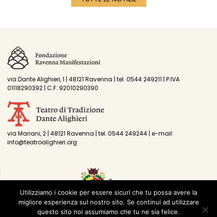
via Dante Alighieri, 1 | 48121 Ravenna | tel. 0544 249211 | P.IVA
01118290392 | C.F. 92010290390
via Mariani, 2 | 48121 Ravenna | tel. 0544 249244 | e-mail:
info@teatroalighieri.org
Utilizziamo i cookie per essere sicuri che tu possa avere la
migliore esperienza sul nostro sito. Se continui ad utilizzare
questo sito noi assumiamo che tu ne sia felice.