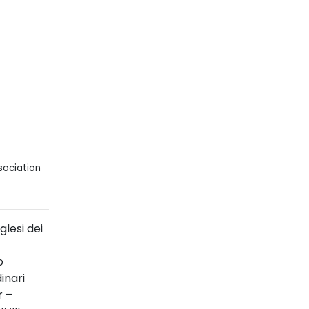
sociation
glesi dei
o
inari
r –