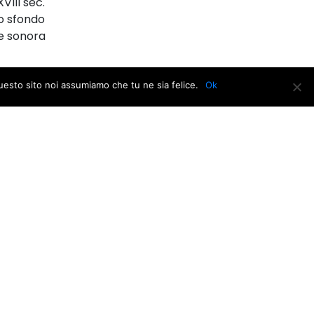
VIII sec.
co sfondo
ne sonora
questo sito noi assumiamo che tu ne sia felice.
Ok