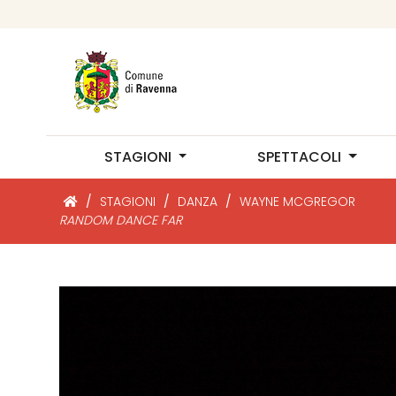
STAGIONI
SPETTACOLI
/
STAGIONI
/
DANZA
/
WAYNE MCGREGOR
RANDOM DANCE FAR