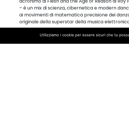
acronimo di Flesh and the Age of Reason di Roy Po
– è un mix di scienza, cibernetica e modern danc
ai movimenti di matematica precisione dei danza
originale della superstar della musica elettronica
Utilizziamo i cookie per essere sicuri che tu poss
programma di sala
Seminaria –
Masterclass con Anna Nowak e Alv
Domenica 8 febbraio 2015, ore 10.00-13.00
via Dante Alighieri, 1 | 48121 Ravenna | tel. 0544 249211 | P.IVA
01118290392 | C.F. 92010290390