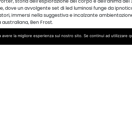
rter, storia dell’esplorazione del corpo e dell’anima del X
e, dove un avvolgente set di led luminosi funge da ipnoti
tori, immersi nella suggestiva e incalzante ambientazio
 australiana, Ben Frost.
a avere la migliore esperienza sul nostro sito. Se continui ad utilizzare 
aro Dule della compagnia
via Mariani, 2 | 48121 Ravenna | tel. 0544 249244 | e-mail:
info@teatroalighieri.org