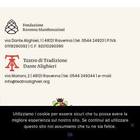
via Dante Alighieri, 1 | 48121 Ravenna | tel. 0544 249211 | P.IVA
01118290392 | C.F. 92010290390
via Mariani, 2 | 48121 Ravenna | tel. 0544 249244 | e-mail:
info@teatroalighieri.org
Utilizziamo i cookie per essere sicuri che tu possa avere la
migliore esperienza sul nostro sito. Se continui ad utilizzare
questo sito noi assumiamo che tu ne sia felice.
Ok