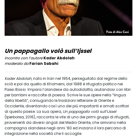
Un pappagallo volò sull’Ijssel
incontro con l’autore
Kader Abdolah
moderato da
Farian Sabahi
Kader Abdolah
, nato in Iran nel 1954, perseguitato dal regime dello
scià e poi da quello di Khomeini, dal 1988 è rifugiato politico nei
Paesi Bassi. Impara l’olandese da autodidatta, aiutandosi con libri
per bambini e raccolte di poesia. Scrive le sue opere nella “lingua
della libertà”, coniugando le tradizioni letterarie di Oriente e
Occidente, diventando così uno dei più importanti e amati scrittori
di questo paese. La sua opera,
Un pappagallo volò sull’IJssel
(Iperborea, 2016), racconta le vite di uno dei primi gruppi di rifugiati,
provenienti da diversi angoli del Medio Oriente, che arrivano nella
campagna olandese negli anni ‘80 ed iniziano il loro percorso di
integrazione nella società che li accoglie.