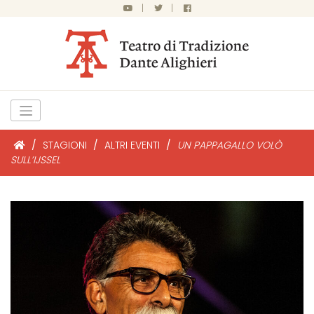
|
|
/
STAGIONI
/
ALTRI EVENTI
/
UN PAPPAGALLO VOLÒ
SULL’IJSSEL