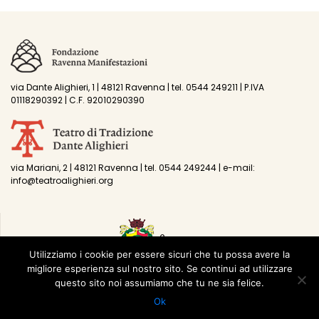
via Dante Alighieri, 1 | 48121 Ravenna | tel. 0544 249211 | P.IVA
01118290392 | C.F. 92010290390
via Mariani, 2 | 48121 Ravenna | tel. 0544 249244 | e-mail:
info@teatroalighieri.org
Utilizziamo i cookie per essere sicuri che tu possa avere la
migliore esperienza sul nostro sito. Se continui ad utilizzare
questo sito noi assumiamo che tu ne sia felice.
Ok