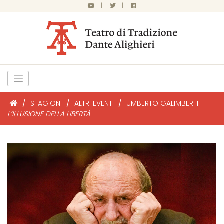
|
|
/
STAGIONI
/
ALTRI EVENTI
/
UMBERTO GALIMBERTI
L’ILLUSIONE DELLA LIBERTÀ