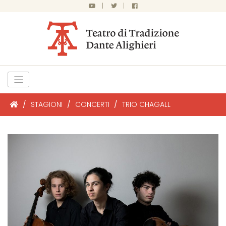
|
|
/
STAGIONI
/
CONCERTI
/
TRIO CHAGALL