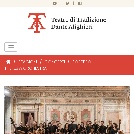
|
|
/
STAGIONI
/
CONCERTI
/
SOSPESO
THERESIA ORCHESTRA