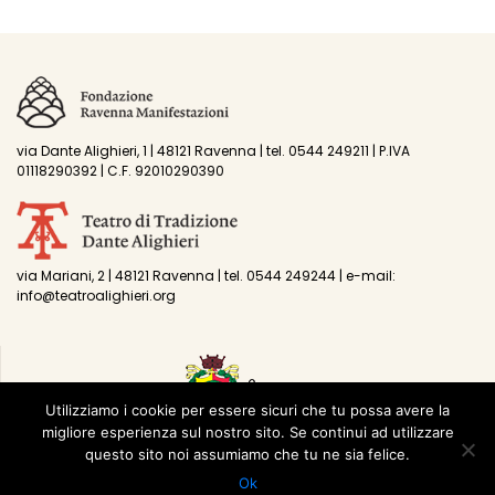
via Dante Alighieri, 1 | 48121 Ravenna | tel. 0544 249211 | P.IVA
01118290392 | C.F. 92010290390
via Mariani, 2 | 48121 Ravenna | tel. 0544 249244 | e-mail:
info@teatroalighieri.org
Utilizziamo i cookie per essere sicuri che tu possa avere la
migliore esperienza sul nostro sito. Se continui ad utilizzare
questo sito noi assumiamo che tu ne sia felice.
Ok