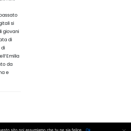
 passato
tali si
i giovani
ata di
 di
ll’Emilia
ato da
na e
questo sito noi assumiamo che tu ne sia felice.
Ok