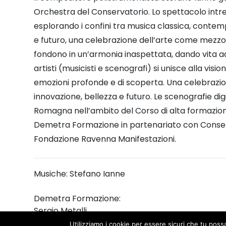
Orchestra del Conservatorio. Lo spettacolo intr
esplorando i confini tra musica classica, contem
e futuro, una celebrazione dell’arte come mezzo d
fondono in un’armonia inaspettata, dando vita ad 
artisti (musicisti e scenografi) si unisce alla vi
emozioni profonde e di scoperta. Una celebrazio
innovazione, bellezza e futuro. Le scenografie dig
Romagna nell’ambito del Corso di alta formazione 
Demetra Formazione in partenariato con Conserv
Fondazione Ravenna Manifestazioni.
Musiche: Stefano Ianne
Demetra Formazione:
Sergio Metalli
Alessandro Tedde
Utilizziamo i cookie per essere sicuri che tu poss