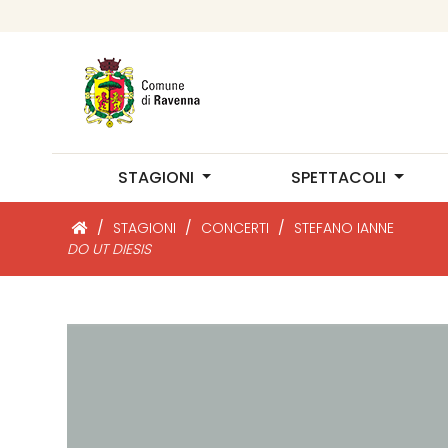
STAGIONI
SPETTACOLI
/
STAGIONI
/
CONCERTI
/
STEFANO IANNE
DO UT DIESIS