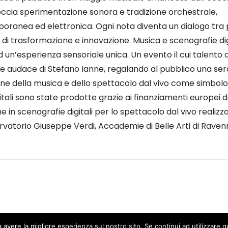
eccia sperimentazione sonora e tradizione orchestrale,
poranea ed elettronica. Ogni nota diventa un dialogo tra
i trasformazione e innovazione. Musica e scenografie digi
un’esperienza sensoriale unica. Un evento il cui talento d
sione audace di Stefano Ianne, regalando al pubblico una ser
ne della musica e dello spettacolo dal vivo come simbolo
itali sono state prodotte grazie ai finanziamenti europei de
in scenografie digitali per lo spettacolo dal vivo realizz
atorio Giuseppe Verdi, Accademie di Belle Arti di Raven
a avere la migliore esperienza sul nostro sito. Se continui ad utilizzare 