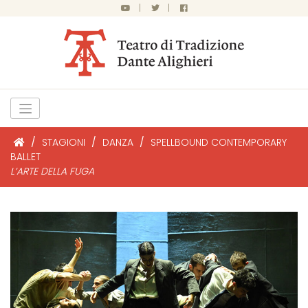
|
|
/
STAGIONI
/
DANZA
/
SPELLBOUND CONTEMPORARY
BALLET
L’ARTE DELLA FUGA