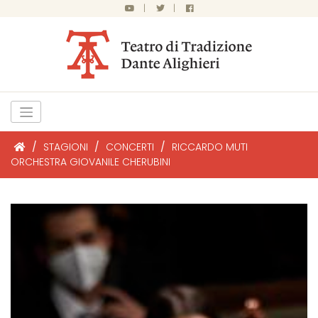
|
|
/
STAGIONI
/
CONCERTI
/
RICCARDO MUTI
ORCHESTRA GIOVANILE CHERUBINI