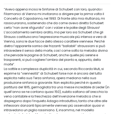
“Avevo appena inciso le Sinfonie di Schubert con loro, quando i
Filarmonici di Vienna mi invitarono a dirigere per la prima volta il
Concerto di Capodanno, nel 1993. Di fronte alla mia riluttanza, mi
rassicurarono, sostenendo che da come avevo diretto Schubert
certo “non avrei sfigurato” con i valzer e le polke degli Strauss!
L’accostamento sembra ardito, ma per loro sia Schubert che gli
Strauss costituiscono l’espressione musicale più intensa e vera di
Vienna, sono le due facce dello stesso carattere viennese. Perché
dietro l’apparente sorriso dei frizzanti “ballabili” straussiani si può
intravedere il senso della morte, così come sotto la melodia divina
che pervade le pagine di Schubert, anche quelle più serene e
trasparenti, si può cogliere l’ombra del pianto e, appunto, della
morte”.
La sottile e complessa duplicità in cui, secondo Riccardo Muti, si
esprime la “viennesità” di Schubert forse non è ancora del tutto
esplicita nella sua Terza sinfonia, opera mediana nella sua
produzione sinfonica giovanile. Non esplicita perché in questa
partitura del 1815, germogliata tra una messe incredibile di Lieder (in
quell’anno se ne contano quasi 150), subito saltano all’orecchio la
vena cantabile e la freschezza dell’invenzione melodica che si
dispiegano dopo l’inquieto Adagio introduttivo, tanto che oltre alle
inflessioni danzanti tipicamente viennesi più osservatori quasi vi
intravedono un piglio rossiniano. E, insomma, nel modello