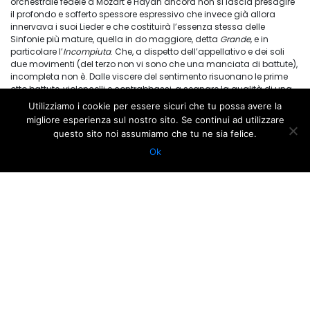
orchestrale fedele a Mozart e Haydn ancora non si lascia presagire
il profondo e sofferto spessore espressivo che invece già allora
innervava i suoi Lieder e che costituirà l’essenza stessa delle
Sinfonie più mature, quella in do maggiore, detta
Grande
, e in
particolare l’
Incompiuta
. Che, a dispetto dell’appellativo e dei soli
due movimenti (del terzo non vi sono che una manciata di battute),
incompleta non è. Dalle viscere del sentimento risuonano le prime
otto battute, violoncelli e contrabbassi, a segnare la qualità di una
scrittura del tutto nuova, nel trattamento tematico come nel tessuto
Utilizziamo i cookie per essere sicuri che tu possa avere la
armonico e nelle sfumature timbriche: uno sguardo verso territori
migliore esperienza sul nostro sito. Se continui ad utilizzare
inesplorati, oltre i quali non ci si può che fermare.
questo sito noi assumiamo che tu ne sia felice.
Una curiosità: mai eseguite durante la vita del compositore, queste
due sinfonie intrecciano i loro destini quando, nel 1865 a Vienna,
Ok
alla prima esecuzione del capolavoro “incompiuto” viene
affiancato quale finale l’ultimo movimento della giovanile Terza.
Organico Orchestra Giovanile Luigi Cherubini
Riccardo Muti
Orchestra Giovanile Cherubini
RAVENNA FESTIVAL
CONCERTI