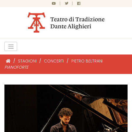
|
|
/
STAGIONI
/
CONCERTI
/
PIETRO BELTRANI
PIANOFORTE