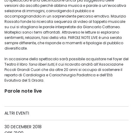
Lo spettacolo è una declinazione ancor più suggestiva delle
versioni da ascolto perché abbina musica e parole a un’evocativa
selezione di immagini, coinvolgendo il pubblico e
accompagnandolo in un sorprendente percorso emotivo. Maurizio
Rossato fonde la ricercata sequenza di video al tappeto musicale
su cui si stagliano le parole interpretate da Giancarlo Cattaneo.
Molteplici sono i temi affrontati. Attraverso le letture si esplorano
sentimenti, relazioni, fasi della vita. PAROLE NOTE LIVE è una serata
sempre differente, che risponde a momenti e tipologie di pubblico
diversificate.
In occasione dello spettacolo sarà possibile acquistare nel foyer del
Teatro il libro
Tana liberi tutti
, il cui ricavato andrà all’Associazione
Piccoli Grandi Cuori che da oltre 20 anni si occupa di sostenere il
reparto di Cardiologia e Cariochirurgia Padiatrica e dell’Età
Evolutiva del S.Orsola.
Parole note live
ALTRI EVENTI
30 DECEMBER 2018
ORE 21:00