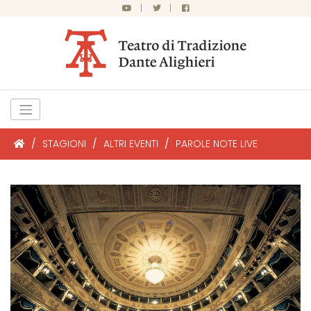
|
|
/
STAGIONI
/
ALTRI EVENTI
/
PAROLE NOTE LIVE