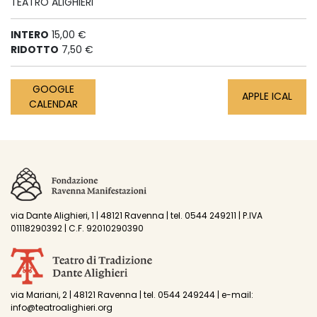
TEATRO ALIGHIERI
INTERO
15,00 €
RIDOTTO
7,50 €
GOOGLE
APPLE ICAL
CALENDAR
via Dante Alighieri, 1 | 48121 Ravenna | tel. 0544 249211 | P.IVA
01118290392 | C.F. 92010290390
via Mariani, 2 | 48121 Ravenna | tel. 0544 249244 | e-mail:
info@teatroalighieri.org