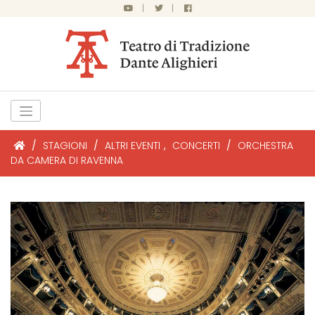
|
|
/
STAGIONI
/
ALTRI EVENTI
,
CONCERTI
/
ORCHESTRA
DA CAMERA DI RAVENNA