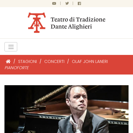
|
|
/
STAGIONI
/
CONCERTI
/
OLAF JOHN LANERI
PIANOFORTE