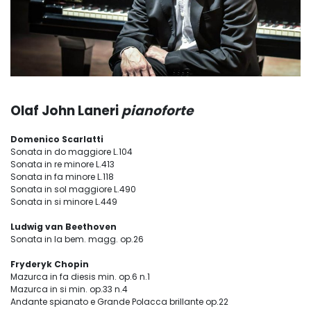
Olaf John Laneri
pianoforte
Domenico Scarlatti
Sonata in do maggiore L.104
Sonata in re minore L.413
Sonata in fa minore L.118
Sonata in sol maggiore L.490
Sonata in si minore L.449
Ludwig van Beethoven
Sonata in la bem. magg. op.26
Fryderyk Chopin
Mazurca in fa diesis min. op.6 n.1
Mazurca in si min. op.33 n.4
Andante spianato e Grande Polacca brillante op.22