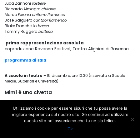
Luca Zannoni
tastiere
Riccardo Almagro
chitarre
Marco Perona
chitarra flamenco
José Salguero
cantaor flamenco
Blake Franchetto
basso
Tommy Ruggero
batteria
prima rappresentazione assoluta
coproduzione Ravenna Festival, Teatro Alighieri di Ravenna
programma di sala
A scuola in teatro
– 15 dicembre, ore 10.30 (riservata a Scuole
Medie, Superiori e Università)
Mimì è una civetta
A SCUOLA IN TEATRO, RAVENNA FESTIVAL, STAGIONE D’OPERA E
Utilizziamo i cookie per essere sicuri che tu possa avere la
DANZA, TRILOGIA D'AUTUNNO
migliore esperienza sul nostro sito. Se continui ad utilizzare
questo sito noi assumiamo che tu ne sia felice.
MUSICAL, OPERA
Ok