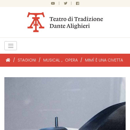
|
|
/
STAGIONI
/
MUSICAL
,
OPERA
/
MIMÌ È UNA CIVETTA