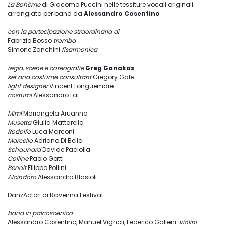
La Bohème
di Giacomo Puccini nelle tessiture vocali originali
arrangiata per band da
Alessandro Cosentino
con la partecipazione straordinaria di
Fabrizio Bosso
tromba
Simone Zanchini
fisarmonica
regia, scene e coreografie
Greg Ganakas
set and costume consultant
Gregory Gale
light designer
Vincent Longuemare
costumi
Alessandro Lai
Mimì
Mariangela Aruanno
Musetta
Giulia Mattarella
Rodolfo
Luca Marconi
Marcello
Adriano Di Bella
Schaunard
Davide Paciolla
Colline
Paolo Gatti
Benoît
Filippo Pollini
Alcindoro
Alessandro Blasioli
DanzActori di Ravenna Festival
band in palcoscenico
Alessandro Cosentino, Manuel Vignoli, Federico Galieni
violini