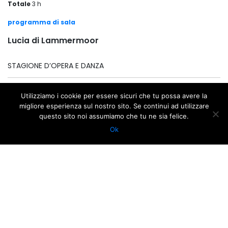
Totale
3 h
programma di sala
Lucia di Lammermoor
STAGIONE D’OPERA E DANZA
OPERA
Utilizziamo i cookie per essere sicuri che tu possa avere la
migliore esperienza sul nostro sito. Se continui ad utilizzare
12 JANUARY 2013
questo sito noi assumiamo che tu ne sia felice.
ORE 20:30
Ok
13 JANUARY 2013
ORE 15:30
TEATRO ALIGHIERI
3 H
GOOGLE