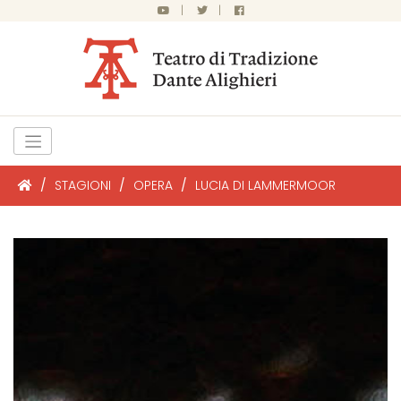
|
|
/
STAGIONI
/
OPERA
/
LUCIA DI LAMMERMOOR