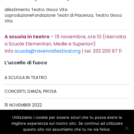
allestimento
Teatro Gioco Vita
coproduzioneFondazione Teatri di Piacenza, Teatro Gioco
Vita
A scuola in teatro
– 15 novembre, ore 10 (riservata
a Scuole Elementari, Medie e Superiori)
Info
scuola@ravennafestival.org
| tel. 333 200 97 11
L’uccello di fuoco
A SCUOLA IN TEATRO
CONCERTI, DANZA, PROSA
15 NOVEMBER 2022
ORE 20:30
Utilizziamo i cookie per essere sicuri che tu possa avere la
migliore esperienza sul nostro sito. Se continui ad utilizzare
TEATRO ALIGHIERI
questo sito noi assumiamo che tu ne sia felice.