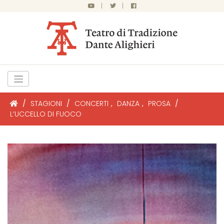
|
|
/
STAGIONI
/
CONCERTI
,
DANZA
,
PROSA
/
L’UCCELLO DI FUOCO