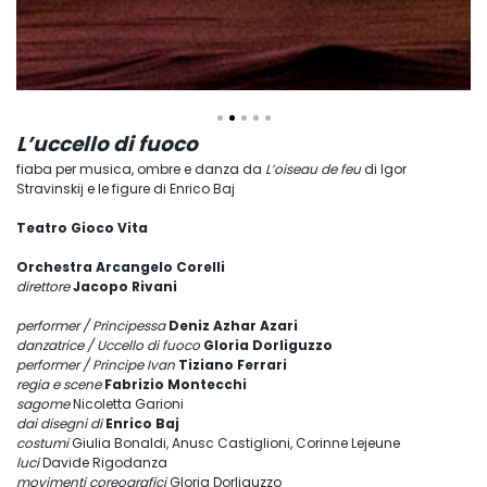
L’uccello di fuoco
fiaba per musica, ombre e danza da
L’oiseau de feu
di Igor
Stravinskij e le figure di Enrico Baj
Teatro Gioco Vita
Orchestra Arcangelo Corelli
direttore
Jacopo Rivani
performer / Principessa
Deniz Azhar Azari
danzatrice / Uccello di fuoco
Gloria Dorliguzzo
performer / Principe Ivan
Tiziano Ferrari
regia e scene
Fabrizio Montecchi
sagome
Nicoletta Garioni
dai disegni di
Enrico Baj
costumi
Giulia Bonaldi, Anusc Castiglioni, Corinne Lejeune
luci
Davide Rigodanza
movimenti coreografici
Gloria Dorliguzzo