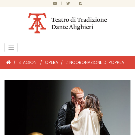
|
|
/
STAGIONI
/
OPERA
/
L’INCORONAZIONE DI POPPEA