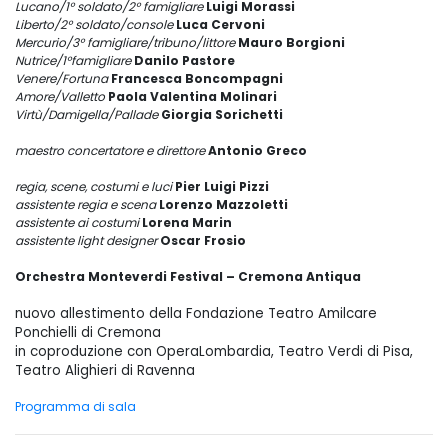
Lucano/1° soldato/2° famigliare
Luigi Morassi
Liberto/2° soldato/console
Luca Cervoni
Mercurio/3° famigliare/tribuno/littore
Mauro Borgioni
Nutrice/1°famigliare
Danilo Pastore
Venere/Fortuna
Francesca Boncompagni
Amore/Valletto
Paola Valentina Molinari
Virtù/Damigella/Pallade
Giorgia Sorichetti
maestro concertatore e direttore
Antonio Greco
regia, scene, costumi e luci
Pier Luigi Pizzi
assistente regia e scena
Lorenzo Mazzoletti
assistente ai costumi
Lorena Marin
assistente light designer
Oscar Frosio
Orchestra Monteverdi Festival – Cremona Antiqua
nuovo allestimento della Fondazione Teatro Amilcare
Ponchielli di Cremona
in coproduzione con OperaLombardia, Teatro Verdi di Pisa,
Teatro Alighieri di Ravenna
Programma di sala