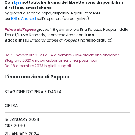
Con
Lyri
sottotitoli e trama del libretto sono disponibili in
diretta su smartphone
Aggiorna o scarica l’app, disponibile gratuitamente
per
IOS
e
Android
sull’app store (cerca Lyrilive)
Prima dell’opera
giovedì 18 gennaio, ore 18 a Palazzo Rasponi delle
Teste (Piazza Kennedy), conversazione con
Luca
Baccolini
su
L’incoronazione di Poppea
(ingresso gratuito)
Dall’11 novembre 2023 al 14 dicembre 2024 prelazione abbonati
Stagione 2023 e nuovi abbonamenti nei posti liberi
Dal 18 dicembre 2023 biglietti singoli
L’incoronazione di Poppea
STAGIONE D’OPERA E DANZA
OPERA
19 JANUARY 2024
ORE 20:30
21 JANUARY 2024