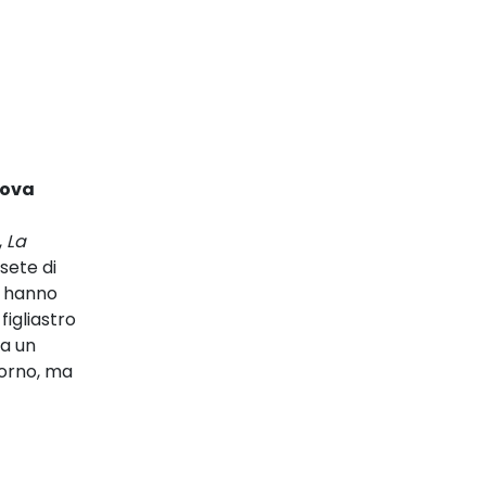
nova
,
La
sete di
he hanno
figliastro
da un
iorno, ma