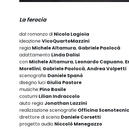
La ferocia
dal romanzo di
Nicola Lagioia
ideazione
VicoQuartoMazzini
regia
Michele Altamura
,
Gabriele Paolocà
adattamento
Linda Dalisi
con
Michele Altamura
,
Leonardo Capuano
,
E
Morellini
,
Gabriele Paolocà
,
Andrea Volpetti
scenografie
Daniele Spanò
disegno luci
Giulia Pastore
musiche
Pino Basile
costumi
Lilian Indraccolo
aiuto regia
Jonathan Lazzini
realizzazione scenografie
Officina Scenotecnic
direttore di scena
Daniele Corsetti
progetto audio
Niccolò Menegazzo