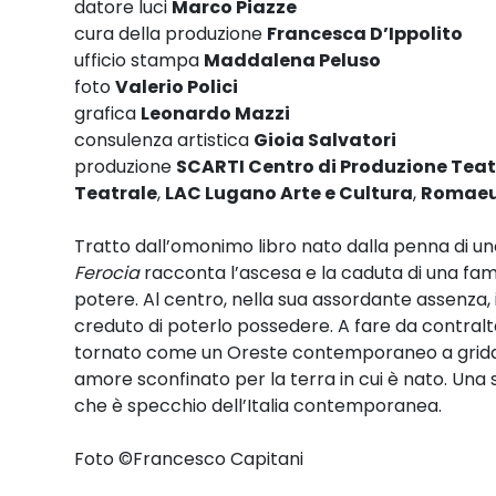
datore luci
Marco Piazze
cura della produzione
Francesca D’Ippolito
ufficio stampa
Maddalena Peluso
foto
Valerio Polici
grafica
Leonardo Mazzi
consulenza artistica
Gioia Salvatori
produzione
SCARTI Centro di Produzione Teat
Teatrale
,
LAC Lugano Arte e Cultura
,
Romaeur
Tratto dall’omonimo libro nato dalla penna di uno
Ferocia
racconta l’ascesa e la caduta di una fami
potere. Al centro, nella sua assordante assenza, il
creduto di poterlo possedere. A fare da contraltar
tornato come un Oreste contemporaneo a gridare
amore sconfinato per la terra in cui è nato. Una s
che è specchio dell’Italia contemporanea.
Foto ©Francesco Capitani