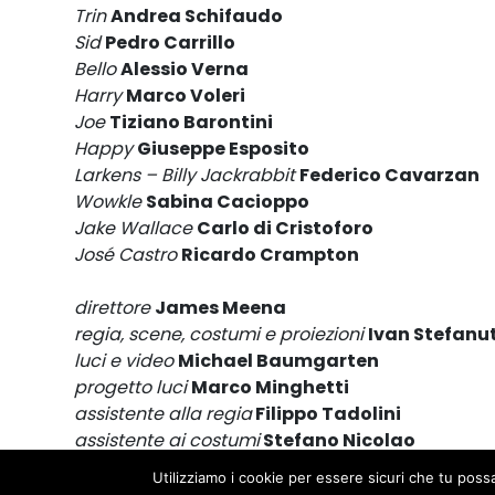
Trin
Andrea Schifaudo
Sid
Pedro Carrillo
Bello
Alessio Verna
Harry
Marco Voleri
Joe
Tiziano Barontini
Happy
Giuseppe Esposito
Larkens – Billy Jackrabbit
Federico Cavarzan
Wowkle
Sabina Cacioppo
Jake Wallace
Carlo di Cristoforo
José Castro
Ricardo Crampton
direttore
James Meena
regia, scene, costumi
e proiezioni
Ivan Stefanut
luci e video
Michael Baumgarten
progetto luci
Marco Minghetti
assistente alla regia
Filippo Tadolini
assistente ai costumi
Stefano Nicolao
maestro d’armi
Kara Wooten
Utilizziamo i cookie per essere sicuri che tu poss