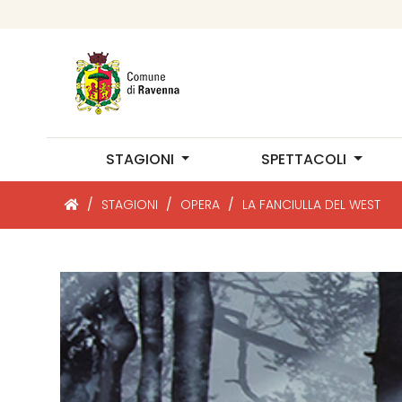
STAGIONI
SPETTACOLI
/
STAGIONI
/
OPERA
/
LA FANCIULLA DEL WEST