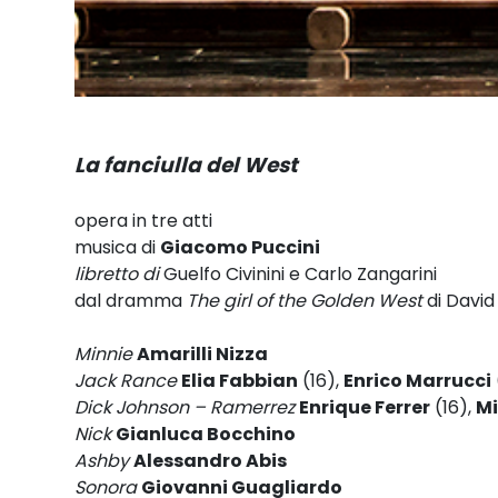
La fanciulla del West
opera in tre atti
musica di
Giacomo Puccini
libretto di
Guelfo Civinini e Carlo Zangarini
dal dramma
The girl of the Golden West
di David
Minnie
Amarilli Nizza
Jack Rance
Elia Fabbian
(16),
Enrico Marrucci
Dick Johnson – Ramerrez
Enrique Ferrer
(16),
Mi
Nick
Gianluca Bocchino
Ashby
Alessandro Abis
Sonora
Giovanni Guagliardo