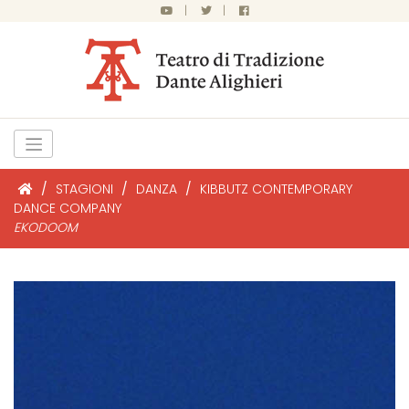
|
|
/
STAGIONI
/
DANZA
/
KIBBUTZ CONTEMPORARY
DANCE COMPANY
EKODOOM