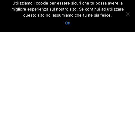
Utilizziamo i cookie per essere sicuri che tu possa avere la
ORE 20:30
migliore esperienza sul nostro sito. Se continui ad utilizzare
29 MARCH 2009
questo sito noi assumiamo che tu ne sia felice.
ORE 15:30
Ok
TEATRO ALIGHIERI
GOOGLE
APPLE ICAL
CALENDAR
via Dante Alighieri, 1 | 48121 Ravenna | tel. 0544 249211 | P.IVA
01118290392 | C.F. 92010290390