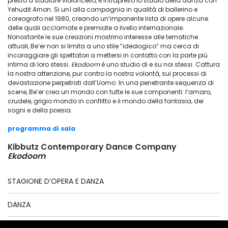
presto a studiare violoncello, e intrapreso lo studio della danza con
Yehudit Arnon. Si unì alla compagnia in qualità di ballerino e
coreografo nel 1980, creando un’imponente lista di opere alcune
delle quali acclamate e premiate a livello internazionale.
Nonostante le sue creazioni mostrino interesse alle tematiche
attuali, Be’er non si limita a uno stile “ideologico” ma cerca di
incoraggiare gli spettatori a mettersi in contatto con la parte più
intima di loro stessi.
Ekodoom
è uno studio di e su noi stessi. Cattura
la nostra attenzione, pur contro la nostra volontà, sui processi di
devastazione perpetrati dall’Uomo. In una penetrante sequenza di
scene, Be’er crea un mondo con tutte le sue componenti: l’amaro,
crudele, grigio mondo in conflitto e il mondo della fantasia, dei
sogni e della poesia.
programma di sala
Kibbutz Contemporary Dance Company
Ekodoom
STAGIONE D’OPERA E DANZA
DANZA
28 MARCH 2009