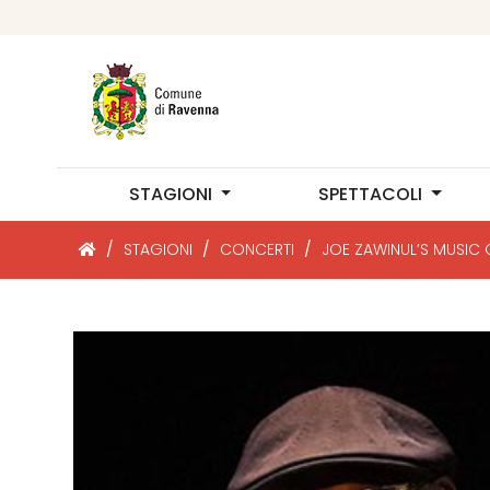
STAGIONI
SPETTACOLI
/
STAGIONI
/
CONCERTI
/
JOE ZAWINUL’S MUSIC