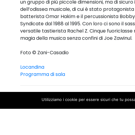
un gruppo di più piccole dimensioni, ma di sicuro 
dell’odissea musicale, di cui è stato protagonista
batterista Omar Hakim e il percussionista Bobby 
Syndicate dal 1988 al 1995. Con loro ci sono il sa
versatile tastierista Rachel Z. Cinque fuoriclass
magia della musica senza confini di Joe Zawinul.
Foto © Zani-Casadio
Locandina
Programma di sala
Sponsor
Utilizziamo i cookie per essere sicuri che tu poss