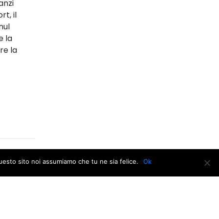
anzi
t, il
nul
e la
re la
questo sito noi assumiamo che tu ne sia felice.
Ok