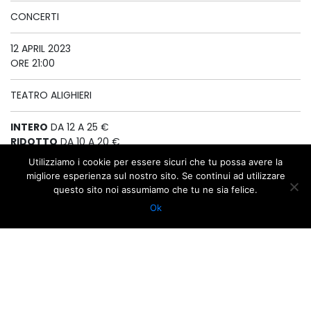
CONCERTI
12 APRIL 2023
ORE 21:00
TEATRO ALIGHIERI
INTERO
DA 12 A 25 €
RIDOTTO
DA 10 A 20 €
GIOVANI
5 €
Utilizziamo i cookie per essere sicuri che tu possa avere la
migliore esperienza sul nostro sito. Se continui ad utilizzare
questo sito noi assumiamo che tu ne sia felice.
GOOGLE
APPLE ICAL
Ok
CALENDAR