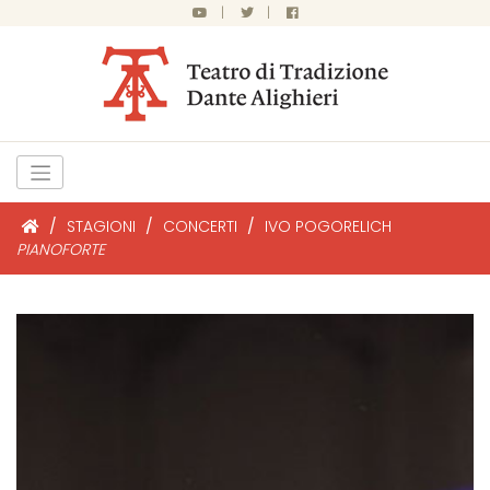
|
|
/
STAGIONI
/
CONCERTI
/
IVO POGORELICH
PIANOFORTE