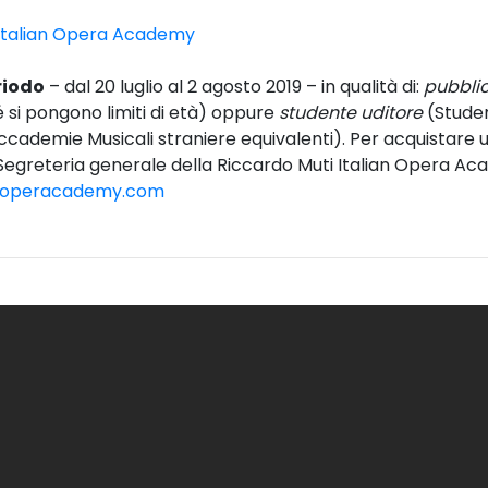
’Italian Opera Academy
riodo
– dal 20 luglio al 2 agosto 2019 – in qualità di:
pubbli
né si pongono limiti di età) oppure
studente uditore
(Studen
ccademie Musicali straniere equivalenti). Per acquistare 
 Segreteria generale della Riccardo Muti Italian Opera A
tioperacademy.com