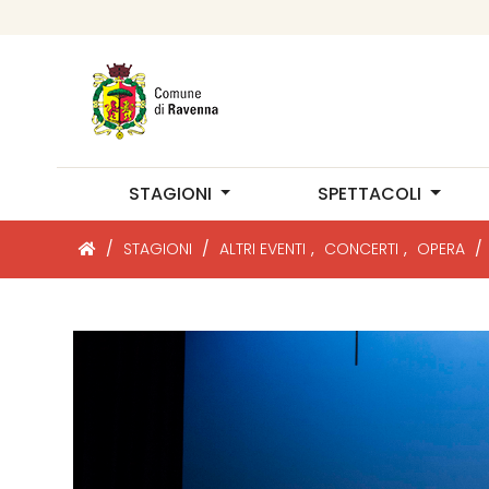
STAGIONI
SPETTACOLI
/
STAGIONI
/
ALTRI EVENTI
,
CONCERTI
,
OPERA
/