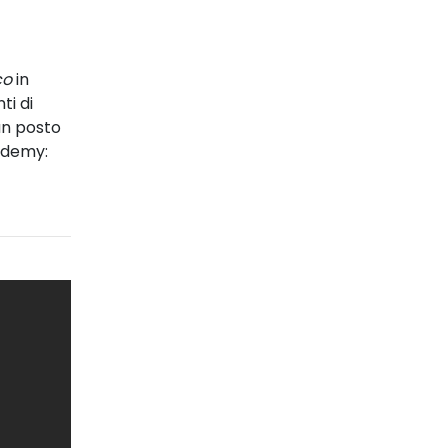
co
in
ti di
un posto
cademy: