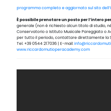
programma completo e aggiornato sul sito dell
È possibile prenotare un posto per l’intero pe
generale (non è richiesto alcun titolo di studio, 
Conservatorio o Istituto Musicale Pareggiato o A
per tutto il periodo, contattare direttamente la
Tel. +39 0544 217036 | E-mail:
info@riccardomu
www.riccardomutioperacademy.com