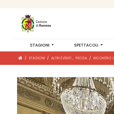
STAGIONI
SPETTACOLI
/
STAGIONI
/
ALTRI EVENTI
,
PROSA
/
INCONTRO 