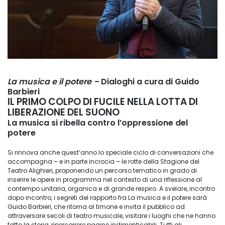
La musica e il potere –
Dialoghi a cura di Guido
Barbieri
IL PRIMO COLPO DI FUCILE NELLA LOTTA DI
LIBERAZIONE DEL SUONO
La musica si ribella contro l’oppressione del
potere
Si rinnova anche quest’anno lo speciale ciclo di conversazioni che
accompagna – e in parte incrocia – le rotte della Stagione del
Teatro Alighieri, proponendo un percorso tematico in grado di
inserire le opere in programma nel contesto di una riflessione al
contempo unitaria, organica e di grande respiro. A svelare, incontro
dopo incontro, i segreti del rapporto fra La musica e il potere sarà
Guido Barbieri, che ritorna al timone e invita il pubblico ad
attraversare secoli di teatro musicale, visitare i luoghi che ne hanno
fatto la storia, ripercorrere pagine indimenticabili. Tutti gli