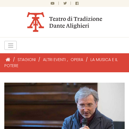
|
|
/
STAGIONI
/
ALTRI EVENTI
,
OPERA
/
LA MUSICA E IL
POTERE